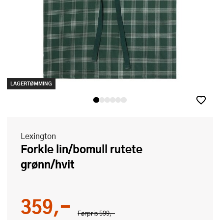
LAGERTØMMING
Lexington
Forkle lin/bomull rutete
grønn/hvit
359,-
Førpris
599,-