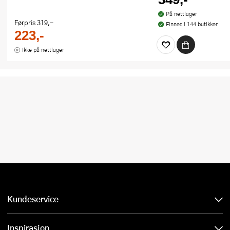
På nettlager
Førpris
319,-
Finnes i 144 butikker
223,-
Ikke på nettlager
Kundeservice
Inspirasjon