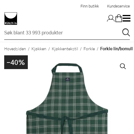
Hopp til hovedinnholdet
Finn butikk
Kundeservice
Forkle lin/bomull
Hovedsiden
Kjøkken
Kjøkkentekstil
Forkle
-40%