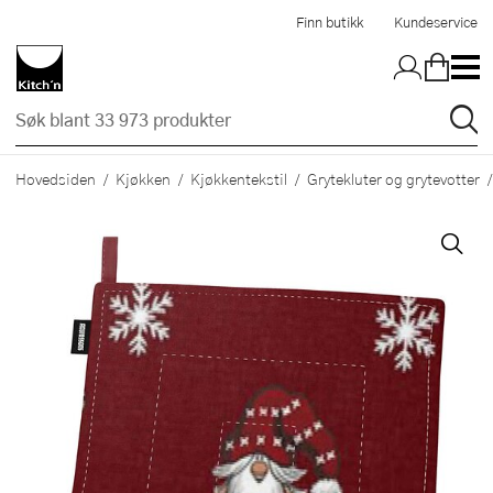
Hopp til hovedinnholdet
Finn butikk
Kundeservice
Hovedsiden
Kjøkken
Kjøkkentekstil
Grytekluter og grytevotter