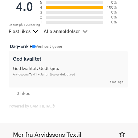
4.0
5
0%
4
100%
3
0%
2
0%
1
0%
Basert på 1 vurdering
Flest likes
Alle anmeldelser
Dag-Erik F
Verifisert kjøper
God kvalitet
God kvalitet. Godt kjøp.
Arvidssons Textil - Julian & co gryteklut rød
6 mo. ago
0 likes
Powered by GAMIFIERA.®
Mer fra Arvidssons Textil