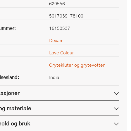
620556
5017039178100
nummer:
16150537
Dexam
Love Colour
Grytekluter og grytevotter
lsesland:
India
kasjoner
og materiale
hold og bruk