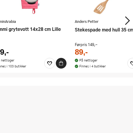
inArabia
Anders Petter
Stekespade med hull 35 cm
Førpris
149,-
9,-
89,-
 nettlager
På nettlager
nnes i 103 butikker
Finnes i 4 butikker