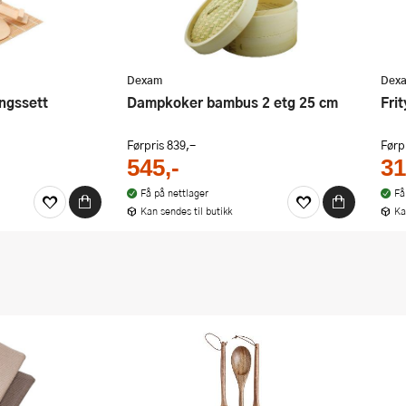
Dexam
Dex
ingssett
Dampkoker bambus 2 etg 25 cm
Fr
Førpris
839,-
Førp
545,-
31
Få på nettlager
Få
Kan sendes til butikk
Ka