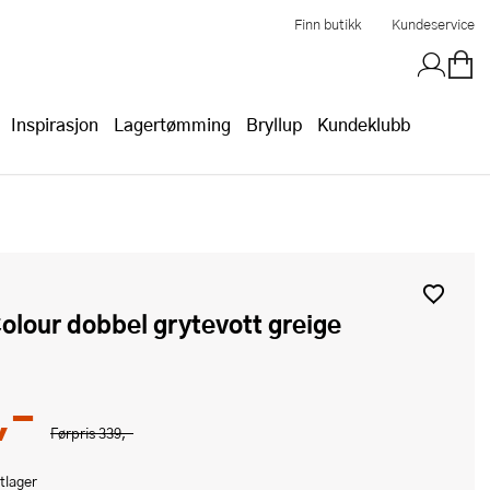
Finn butikk
Kundeservice
Inspirasjon
Lagertømming
Bryllup
Kundeklubb
Colour dobbel grytevott greige
,-
Førpris
339,-
tlager