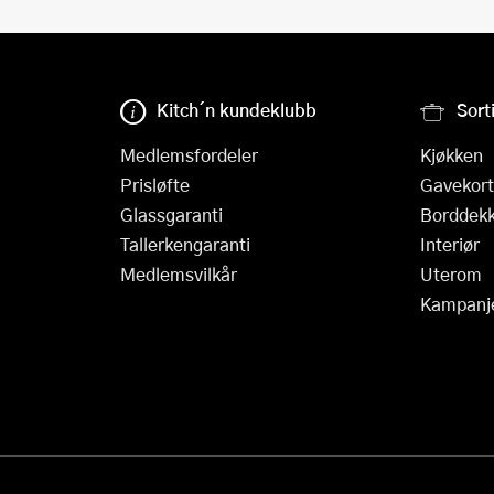
Kitch´n kundeklubb
Sort
Medlemsfordeler
Kjøkken
Prisløfte
Gavekort
Glassgaranti
Borddekk
Tallerkengaranti
Interiør
Medlemsvilkår
Uterom
Kampanj