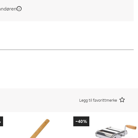
andøren
Legg til favorittmerke
%
-40%