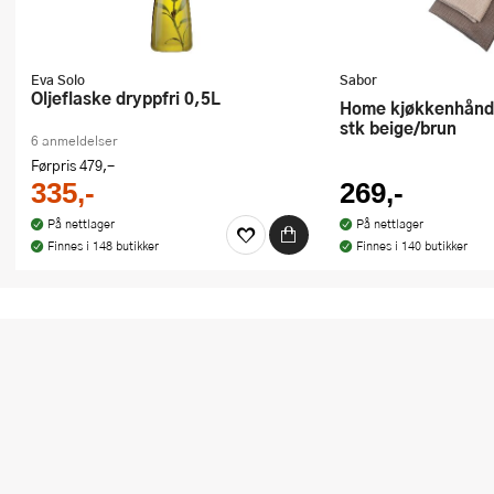
Eva Solo
Sabor
Oljeflaske dryppfri 0,5L
Home kjøkkenhåndkle 70x50 cm 2
stk beige/brun
6 anmeldelser
Førpris
479,-
335,-
269,-
På nettlager
På nettlager
Finnes i 148 butikker
Finnes i 140 butikker