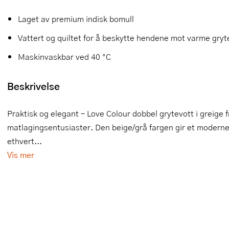
Slikkepotter
Melkeskummere
Morter
Vifter
Laget av premium indisk bomull
Vattert og quiltet for å beskytte hendene mot varme gryt
Springformer
Popcornmaskiner
Målebeger og måleskje
Maskinvaskbar ved 40 °C
Sprøyteposer og tipper
Riskoker
Nøtteknekkere
Beskrivelse
Øvrig bakeutstyr
Sous vide
Oljeflaske og dressingflaske
Stavmiksere
Pastamaskiner
Praktisk og elegant – Love Colour dobbel grytevott i greige
matlagingsentusiaster. Den beige/grå fargen gir et moderne
Steketakker
Perkulator
ethvert...
Toastjern og bordgrill
Pizzahjul
Vis mer
Vaffeljern
Pizzaspader
Vakuumpakker
Pizzastein og pizzastål
Vannkokere
Potetmoser