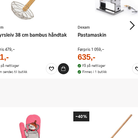
am
Dexam
ityrsleiv 38 cm bambus håndtak
Pastamaskin
ris
479,-
Førpris
1 059,-
1,-
635,-
 på nettlager
Få på nettlager
n sendes til butikk
Finnes i 1 butikk
-40%