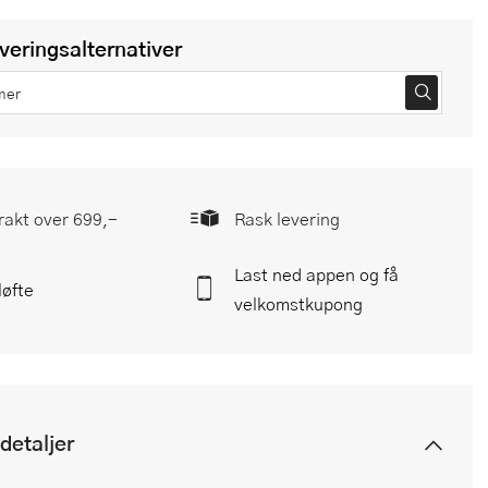
everingsalternativer
frakt over 699,-
Rask levering
Last ned appen og få
løfte
velkomstkupong
detaljer