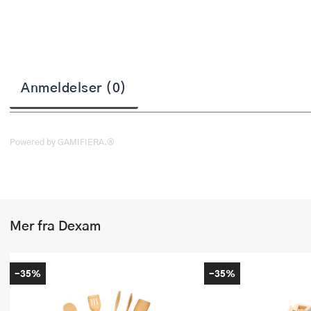
Stekepinsett
Stekespader
Steketermometer
Anmeldelser (0)
Tørkerullholder
Visper
Powered by GAMIFIERA.®
Øvrige kjøkkenredskaper
Mer fra Dexam
-35%
-35%