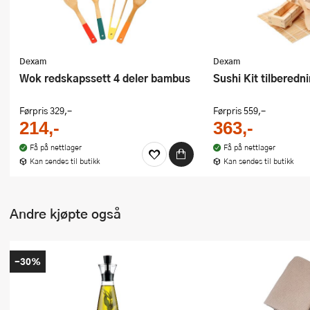
Dexam
Dexam
Wok redskapssett 4 deler bambus
Sushi Kit tilberedn
Førpris
329,-
Førpris
559,-
214,-
363,-
Få på nettlager
Få på nettlager
Kan sendes til butikk
Kan sendes til butikk
Andre kjøpte også
-30%