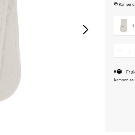
Kan sende
H
Frak
Kampanjeslu