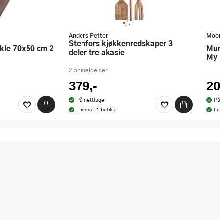
Anders Petter
Moom
Stenfors kjøkkenredskaper 3
Mummi grytevott 14x28 cm Lille
deler tre akasie
My
2 anmeldelser
379,-
20
På nettlager
På
Finnes i 1 butikk
Fi