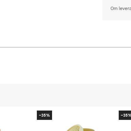
Om lever
-35%
-35