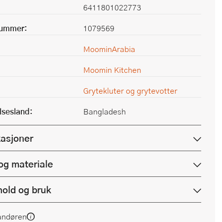
6411801022773
nummer:
1079569
MoominArabia
Moomin Kitchen
Grytekluter og grytevotter
lsesland:
Bangladesh
kasjoner
og materiale
hold og bruk
andøren