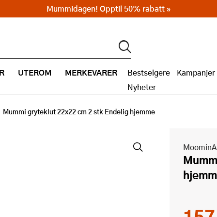
Mummidagen! Opptil 50% rabatt »
R
UTEROM
MERKEVARER
Bestselgere
Kampanjer
Nyheter
Mummi gryteklut 22x22 cm 2 stk Endelig hjemme
MoominA
Mummi gryteklut 22x22 cm 2 stk Endelig
hjemm
157