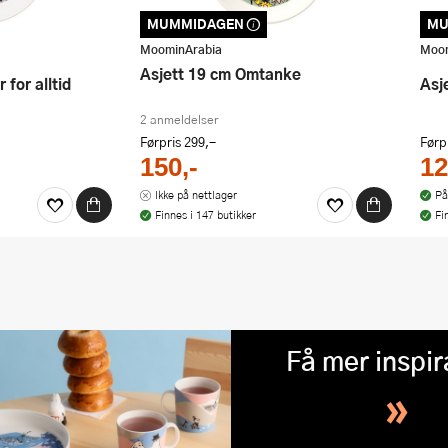
MUMMIDAGEN
MU
dert i vår
Dette produktet er inkludert i vår
Dett
 rabatten i dag!
kampanje. Benytt deg av rabatten i dag!
kamp
MoominArabia
Moom
Asjett 19 cm Omtanke
 for alltid
As
2 anmeldelser
Førpris
299,-
Førp
150,-
12
Ikke på nettlager
På
Finnes i 147 butikker
Fi
Få mer inspir
»