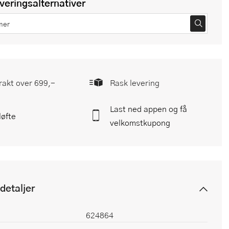
everingsalternativer
frakt over 699,-
Rask levering
Last ned appen og få
løfte
velkomstkupong
detaljer
624864