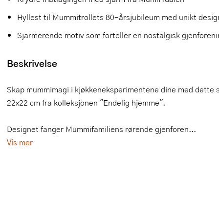
Slikkepotter
Melkeskummere
Morter
Vifter
Hyllest til Mummitrollets 80-årsjubileum med unikt desig
Sjarmerende motiv som forteller en nostalgisk gjenforeni
Springformer
Popcornmaskiner
Målebeger og måleskje
Sprøyteposer og tipper
Riskoker
Nøtteknekkere
Beskrivelse
Øvrig bakeutstyr
Sous vide
Oljeflaske og dressingflaske
Skap mummimagi i kjøkkeneksperimentene dine med dette set
22x22 cm fra kolleksjonen "Endelig hjemme".
Stavmiksere
Pastamaskiner
Steketakker
Perkulator
Designet fanger Mummifamiliens rørende gjenforen...
Vis mer
Toastjern og bordgrill
Pizzahjul
Vaffeljern
Pizzaspader
Vakuumpakker
Pizzastein og pizzastål
Vannkokere
Potetmoser