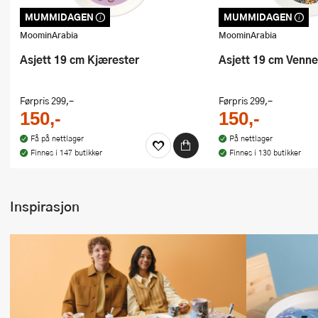
MUMMIDAGEN
MUMMIDAGEN
Dette produktet er inkludert i vår
Dette produktet er inklu
kampanje. Benytt deg av rabatten i dag!
kampanje. Benytt deg av
MoominArabia
MoominArabia
Asjett 19 cm Kjærester
Asjett 19 cm Venner
Førpris
299,-
Førpris
299,-
150,-
150,-
Få på nettlager
På nettlager
Finnes i 147 butikker
Finnes i 130 butikker
Inspirasjon