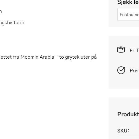
Sjekk l
n
ngshistorie
Fri 
tet fra Moomin Arabia – to grytekluter på
Pris
Produkt
SKU: