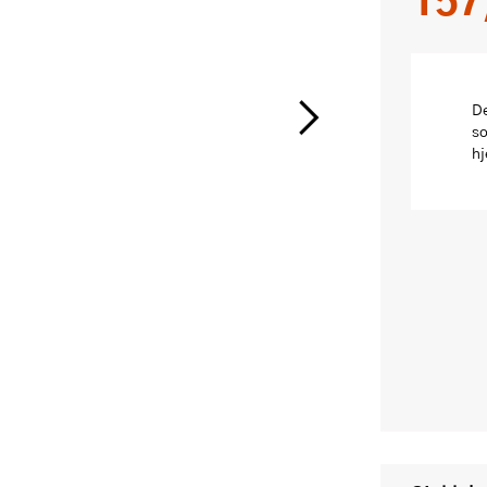
De
so
hj