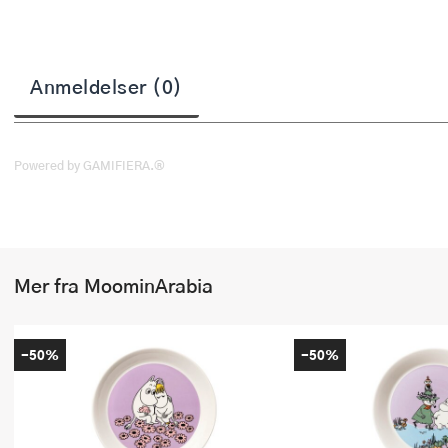
Stekepinsett
Stekespader
Anmeldelser (0)
Steketermometer
Tørkerullholder
Powered by GAMIFIERA.®
Visper
Øvrige kjøkkenredskaper
Mer fra MoominArabia
-50%
-50%