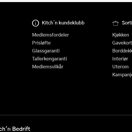
Kitch´n kundeklubb
Sort
Medlemsfordeler
Kjøkken
Prisløfte
Gavekort
Glassgaranti
Borddekk
Tallerkengaranti
Interiør
Medlemsvilkår
Uterom
Kampanj
h'n Bedrift