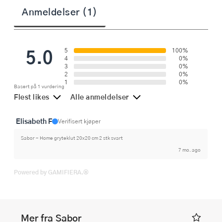
Anmeldelser (1)
5.0
5
100%
4
0%
3
0%
2
0%
1
0%
Basert på 1 vurdering
Flest likes
Alle anmeldelser
Elisabeth F
Verifisert kjøper
Sabor - Home gryteklut 20x20 cm 2 stk svart
7 mo. ago
Powered by GAMIFIERA.®
Mer fra Sabor