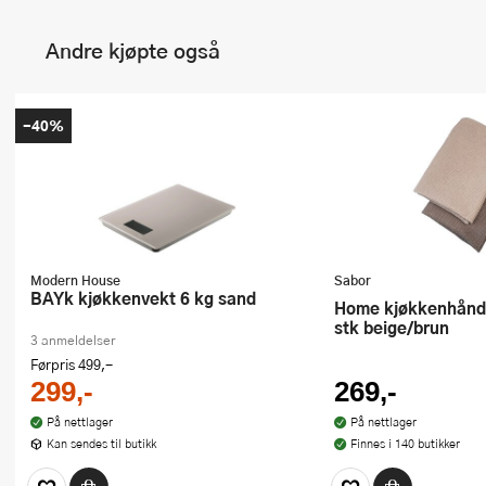
Andre kjøpte også
-40%
Modern House
Sabor
bAYk kjøkkenvekt 6 kg sand
Home kjøkkenhåndkle 70x50 cm 2
stk beige/brun
3 anmeldelser
Førpris
499,-
299,-
269,-
På nettlager
På nettlager
Kan sendes til butikk
Finnes i 140 butikker