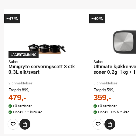
-47%
-40%
LAGERTØMMING
Sabor
Sabor
Minigryte serveringssett 3 stk
Ultimate kjøkkenvekt med to
0,3L eik/svart
soner 0,2g–1kg + 
2 anmeldelser
3 anmeldelser
Førpris
899,-
Førpris
599,-
479,-
359,-
På nettlager
På nettlager
Finnes i 92 butikker
Finnes i 135 butikker