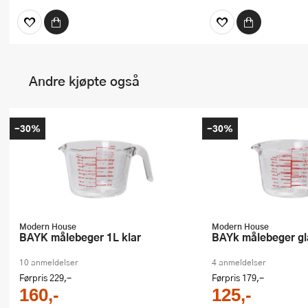
Andre kjøpte også
-30%
-30%
Modern House
Modern House
bAYK målebeger 1L klar
bAYk målebeger gl
10 anmeldelser
4 anmeldelser
Førpris
229,-
Førpris
179,-
160,-
125,-