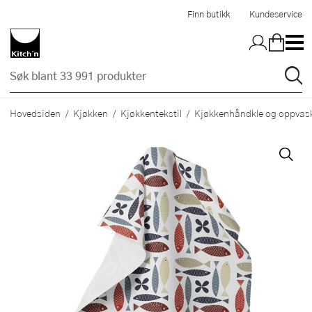
Hopp til hovedinnholdet
Finn butikk
Kundeservice
Hovedsiden
Kjøkken
Kjøkkentekstil
Kjøkkenhåndkle og oppvask