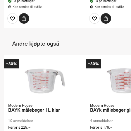
Få på nettlager
Få på nettlager
Kan sendes til butikk
Kan sendes til butikk
Andre kjøpte også
-30%
-30%
Modern House
Modern House
bAYK målebeger 1L klar
bAYk målebeger gl
10 anmeldelser
4 anmeldelser
Førpris
229,-
Førpris
179,-