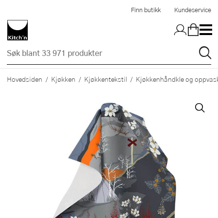
Hopp til hovedinnholdet
Finn butikk
Kundeservice
Hovedsiden
Kjøkken
Kjøkkentekstil
Kjøkkenhåndkle og oppvask