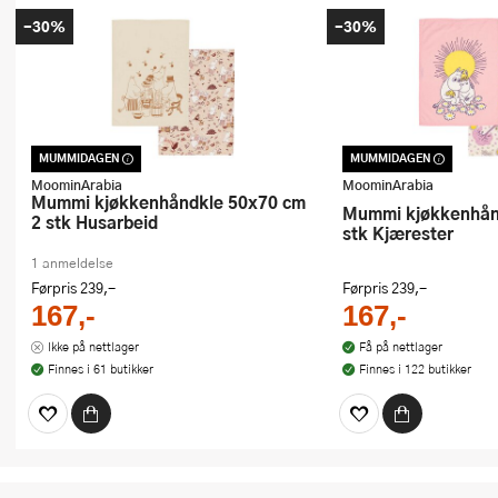
-30%
-30%
MUMMIDAGEN
MUMMIDAGEN
Dette produktet er inkludert i vår
Dette produktet er inkl
kampanje. Benytt deg av rabatten i dag!
kampanje. Benytt deg a
MoominArabia
MoominArabia
Mummi kjøkkenhåndkle 50x70 cm
Mummi kjøkkenhåndkle 50x70 2
2 stk Husarbeid
stk Kjærester
1 anmeldelse
Førpris
239,-
Førpris
239,-
167,-
167,-
Ikke på nettlager
Få på nettlager
Finnes i 61 butikker
Finnes i 122 butikker