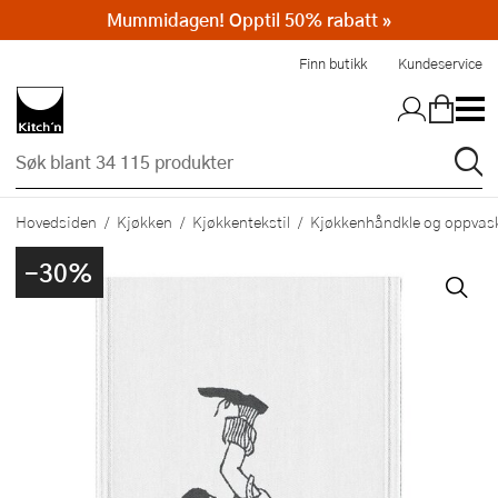
Mummidagen! Opptil 50% rabatt »
Hopp til hovedinnholdet
Finn butikk
Kundeservice
Hovedsiden
Kjøkken
Kjøkkentekstil
Kjøkkenhåndkle og oppvask
-30%