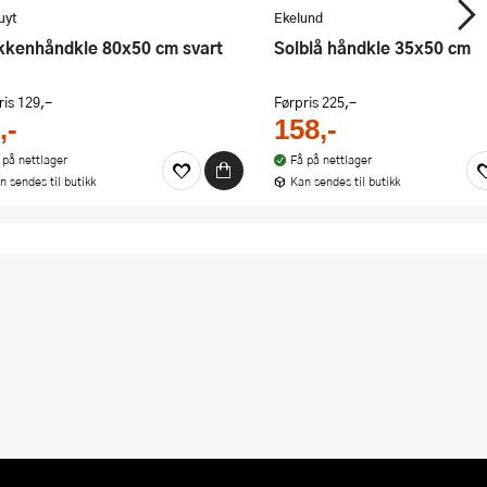
vuyt
Ekelund
økkenhåndkle 80x50 cm svart
Solblå håndkle 35x50 cm
ris
129,-
Førpris
225,-
,-
158,-
 på nettlager
Få på nettlager
n sendes til butikk
Kan sendes til butikk