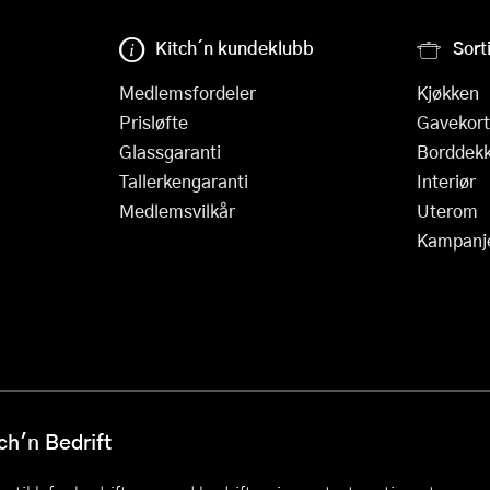
Kitch´n kundeklubb
Sort
Medlemsfordeler
Kjøkken
Prisløfte
Gavekort
Glassgaranti
Borddekk
Tallerkengaranti
Interiør
Medlemsvilkår
Uterom
Kampanj
h'n Bedrift