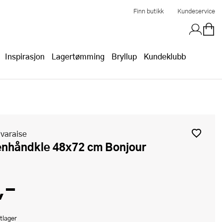
Finn butikk
Kundeservice
Inspirasjon
Lagertømming
Bryllup
Kundeklubb
varaise
kenhåndkle 48x72 cm Bonjour
,-
tlager