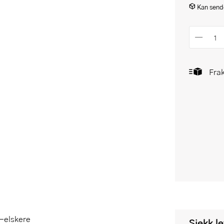
Kan sende
Frak
-elskere
Sjekk l