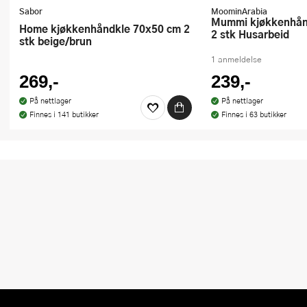
Sabor
MoominArabia
Mummi kjøkkenhåndkle 50x70 cm
Home kjøkkenhåndkle 70x50 cm 2
2 stk Husarbeid
stk beige/brun
1 anmeldelse
269,-
239,-
På nettlager
På nettlager
Finnes i 141 butikker
Finnes i 63 butikker