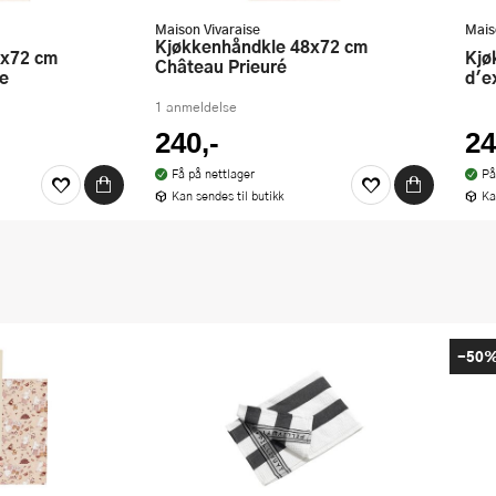
Maison Vivaraise
Mais
Kjøkkenhåndkle 48x72 cm
Kjøkkenhåndkle 48x72 cm Crus
Château Prieuré
e
d'e
1 anmeldelse
240,-
24
Få på nettlager
På
Kan sendes til butikk
Ka
-50