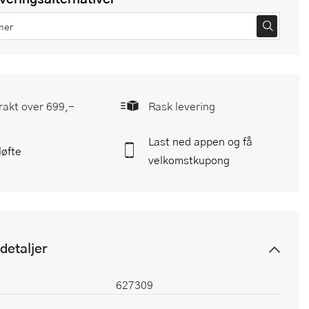
frakt over 699,-
Rask levering
Last ned appen og få
løfte
velkomstkupong
detaljer
627309