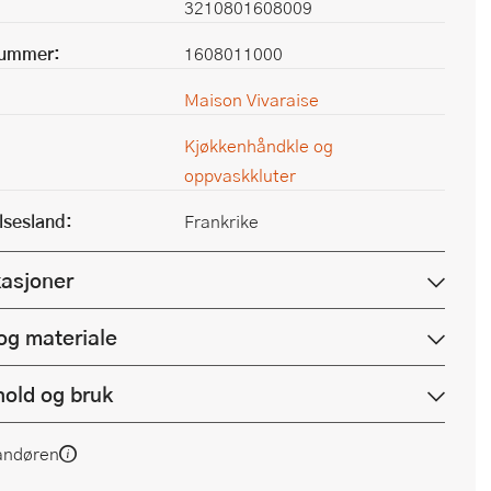
3210801608009
nummer:
1608011000
Maison Vivaraise
Kjøkkenhåndkle og
oppvaskkluter
lsesland:
Frankrike
kasjoner
og materiale
hold og bruk
andøren