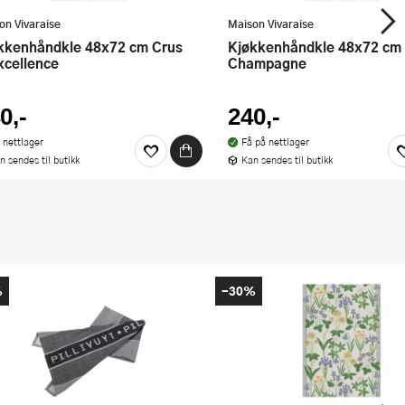
on Vivaraise
Maison Vivaraise
Kjøkkenhåndkle 48x72 cm
xcellence
Champagne
0,-
240,-
 nettlager
Få på nettlager
n sendes til butikk
Kan sendes til butikk
%
-30%