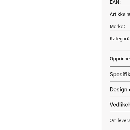
EAN:
Artikkel
Merke:
Kategori:
Opprinne
Spesifi
Design 
Vedlike
Om lever