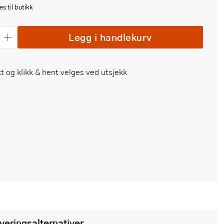
s til butikk
Legg i handlekurv
t og klikk & hent velges ved utsjekk
everingsalternativer