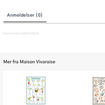
Stekepinsett
Anmeldelser (0)
Stekespader
Steketermometer
Powered by GAMIFIERA.®
Tørkerullholder
Visper
Øvrige kjøkkenredskaper
Mer fra Maison Vivaraise