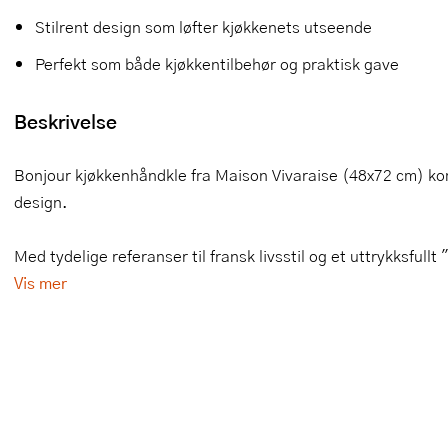
Stilrent design som løfter kjøkkenets utseende
Slikkepotter
Melkeskummere
Morter
Vifter
Perfekt som både kjøkkentilbehør og praktisk gave
Springformer
Popcornmaskiner
Målebeger og måleskje
Beskrivelse
Sprøyteposer og tipper
Riskoker
Nøtteknekkere
Øvrig bakeutstyr
Sous vide
Oljeflaske og dressingflaske
Bonjour kjøkkenhåndkle fra Maison Vivaraise (48x72 cm) ko
design.
Stavmiksere
Pastamaskiner
Steketakker
Perkulator
Med tydelige referanser til fransk livsstil og et uttrykksfullt
Vis mer
Toastjern og bordgrill
Pizzahjul
Vaffeljern
Pizzaspader
Vakuumpakker
Pizzastein og pizzastål
Vannkokere
Potetmoser