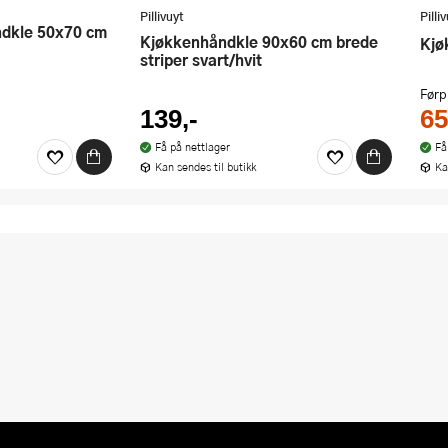
Pillivuyt
Pilli
Kjøkkenhåndkle 90x60 cm brede
Kj
striper svart/hvit
Førp
139,-
65
Få på nettlager
Få
Kan sendes til butikk
Ka