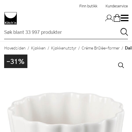
Hopp til hovedinnholdet
Finn butikk
Kundeservice
Dai
Hovedsiden
Kjøkken
Kjøkkenutstyr
Créme Brûlée-former
-31%