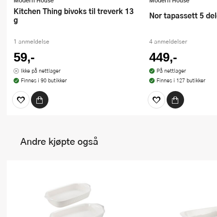
Kitchen Thing bivoks til treverk 13
Nor tapassett 5 d
g
1 anmeldelse
4 anmeldelser
59,-
449,-
Ikke på nettlager
På nettlager
Finnes i 90 butikker
Finnes i 127 butikker
Andre kjøpte også