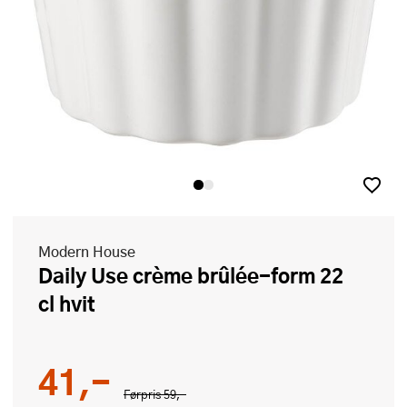
Modern House
Daily Use crème brûlée-form 22
cl hvit
41,-
Førpris
59,-