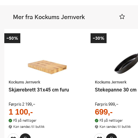
Mer fra Kockums Jernverk
-50%
-30%
Kockums Jernverk
Kockums Jernverk
Skjærebrett 31x45 cm furu
Stekepanne 30 cm
Førpris
2 199,-
Førpris
999,-
1 100,-
699,-
Få på nettlager
Få på nettlager
Kan sendes til butikk
Kan sendes til butikk