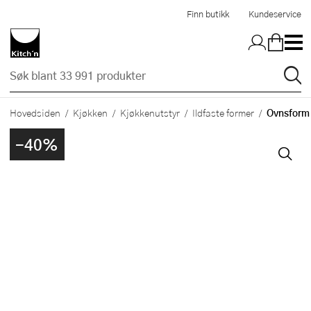
Hopp til hovedinnholdet
Finn butikk
Kundeservice
Ovnsform
Hovedsiden
Kjøkken
Kjøkkenutstyr
Ildfaste former
-40%