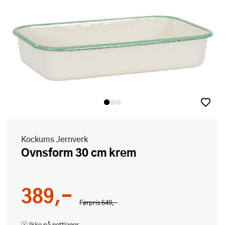
Kockums Jernverk
Ovnsform 30 cm krem
389,-
Førpris
649,-
Ikke på nettlager