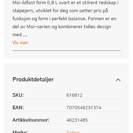
Moi ildfast form 0,8 L svart er et stilrent redskap i
støpejern, utviklet for deg som setter pris på
funksjon og form i perfekt balanse. Formen er en
del av Moi-serien og kombinerer tidløs design
med ...
Vis mer
Produktdetaljer
SKU:
616812
EAN:
7070549231374
Artikkelnummer:
46231485
Merke:
Sabor