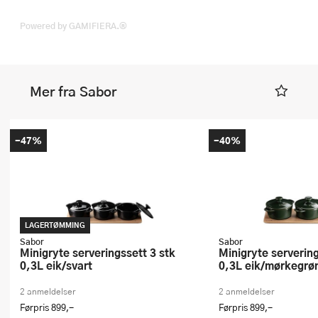
Powered by GAMIFIERA.®
Mer fra Sabor
-47%
-40%
LAGERTØMMING
Sabor
Sabor
Minigryte serveringssett 3 stk
Minigryte serveringssett 3 stk
0,3L eik/svart
0,3L eik/mørkegrø
2 anmeldelser
2 anmeldelser
Førpris
899,-
Førpris
899,-