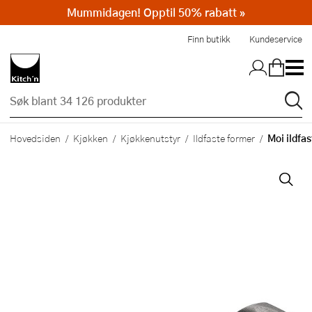
Mummidagen! Opptil 50% rabatt »
Hopp til hovedinnholdet
Finn butikk
Kundeservice
Moi ildfas
Hovedsiden
Kjøkken
Kjøkkenutstyr
Ildfaste former