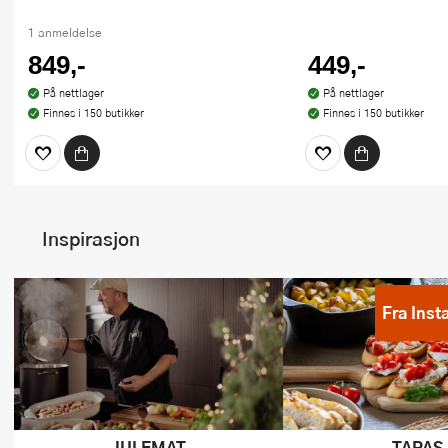
1 anmeldelse
849,-
449,-
På nettlager
På nettlager
Finnes i 150 butikker
Finnes i 150 butikker
Inspirasjon
Fra Inst
JULEMAT
TAPAS