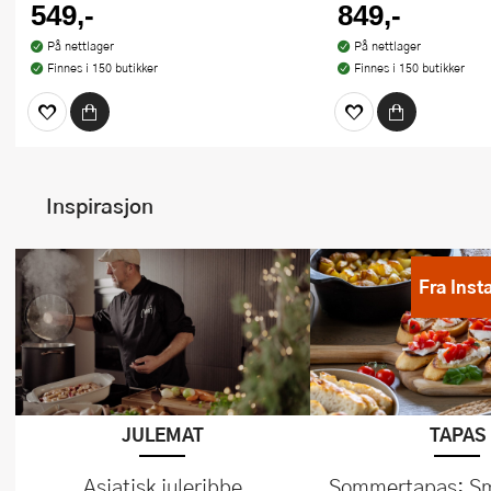
549,-
849,-
På nettlager
På nettlager
Finnes i 150 butikker
Finnes i 150 butikker
Inspirasjon
Fra Inst
JULEMAT
TAPAS
Asiatisk juleribbe
Sommertapas: Små