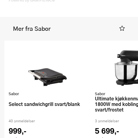
Powered by GAMIFIERA.®
Mer fra Sabor
Sabor
Sabor
Ultimate kjøkkenmaskin 6,5L
Select sandwichgrill svart/blank
1800W med kobling
svart/frostet
40 anmeldelser
3 anmeldelser
999,-
5 699,-