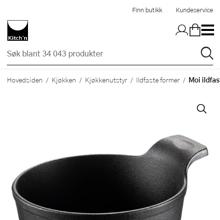
Hopp til hovedinnholdet
Finn butikk
Kundeservice
Moi ildfas
Hovedsiden
Kjøkken
Kjøkkenutstyr
Ildfaste former