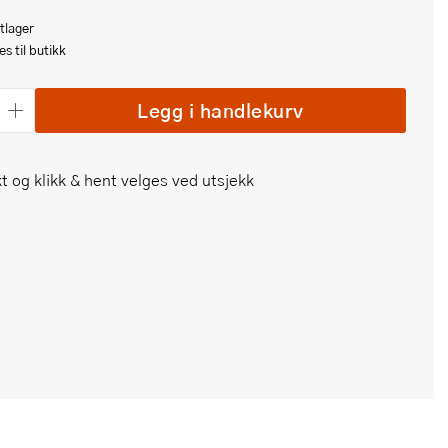
tlager
s til butikk
Legg i handlekurv
t og klikk & hent velges ved utsjekk