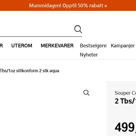
Mummidagen! Opptil 50% rabatt »
R
UTEROM
MERKEVARER
Bestselgere
Kampanjer
Nyheter
 Tbs/1oz silikonform 2 stk aqua
Souper C
2 Tbs
499