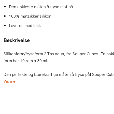
Den enkleste måten å fryse mat på
Slikkepotter
Melkeskummere
Morter
Vifter
100% matsikker silikon
Springformer
Popcornmaskiner
Målebeger og måleskje
Leveres med lokk
Sprøyteposer og tipper
Riskoker
Nøtteknekkere
Beskrivelse
Øvrig bakeutstyr
Sous vide
Oljeflaske og dressingflaske
Stavmiksere
Pastamaskiner
Silikonform/fryseform 2 Tbs aqua, fra Souper Cubes. En pak
form har 10 rom à 30 ml.
Steketakker
Perkulator
Den perfekte og bærekraftige måten å fryse på! Souper Cube
Toastjern og bordgrill
Pizzahjul
Vis mer
Vaffeljern
Pizzaspader
Vakuumpakker
Pizzastein og pizzastål
Vannkokere
Potetmoser