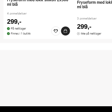
Fryseform med lokk silikon 6x125
ml blå
ml blå
4 anmeldelser
3 anmeldelser
299,-
299,-
På nettlager
Finnes i 1 butikk
Ikke på nettlager