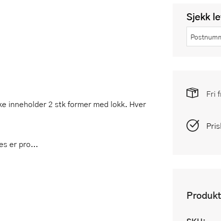
Sjekk l
Fri 
ke inneholder 2 stk former med lokk. Hver
Pris
s er pro...
Produkt