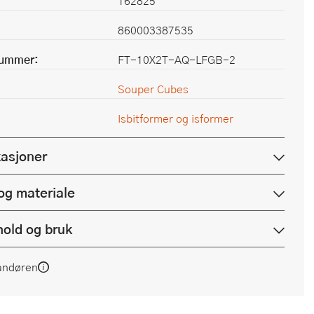
162825
860003387535
nummer:
FT-10X2T-AQ-LFGB-2
Souper Cubes
Isbitformer og isformer
kasjoner
og materiale
hold og bruk
andøren