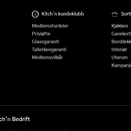
Kitch´n kundeklubb
Sort
Medlemsfordeler
Kjøkken
Prisløfte
Gavekort
Glassgaranti
Borddekk
Tallerkengaranti
Interiør
Medlemsvilkår
Uterom
Kampanj
h'n Bedrift