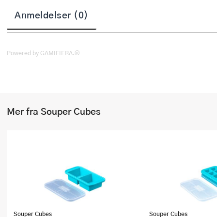
Stekepinsett
Anmeldelser (0)
Stekespader
Steketermometer
Powered by GAMIFIERA.®
Tørkerullholder
Visper
Mer fra Souper Cubes
Øvrige kjøkkenredskaper
Souper Cubes
Souper Cubes