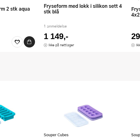
Fryseform med lokk i silikon sett 4
orm 2 stk aqua
Fryseform med lokk silikon 1-cup
stk blå
4x2
1 anmeldelse
1 149,-
29
Ikke på nettlager
Ik
Souper Cubes
Soup