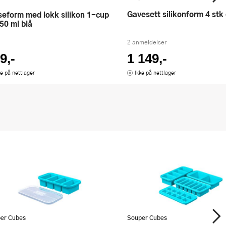
Gavesett silikonform 4 stk
50 ml blå
2 anmeldelser
9,-
1 149,-
ke på nettlager
Ikke på nettlager
er Cubes
Souper Cubes