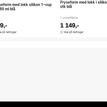
Fryseform med lokk i silikon sett 4
stk blå
50 ml blå
1 anmeldelse
9,-
1 149,-
ke på nettlager
Ikke på nettlager