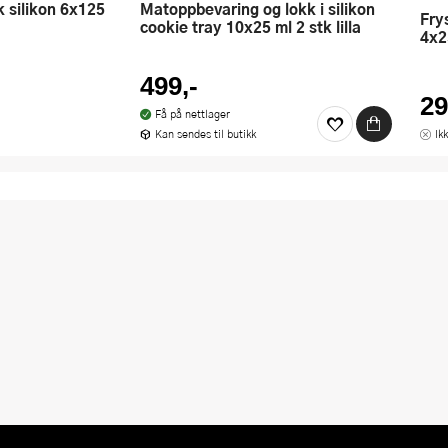
Matoppbevaring og lokk i silikon
Fryseform med lokk silikon 1-cup
cookie tray 10x25 ml 2 stk lilla
4x2
499,-
29
Få på nettlager
Kan sendes til butikk
Ik