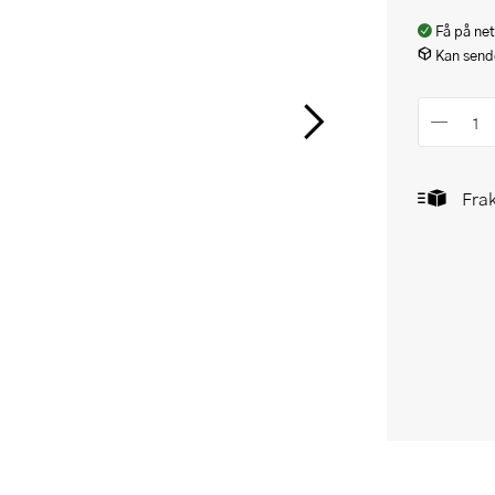
Få på net
Kan sende
Frak