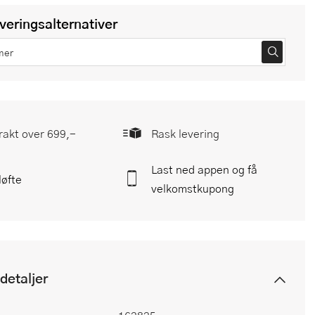
everingsalternativer
frakt over 699,-
Rask levering
Last ned appen og få
løfte
velkomstkupong
detaljer