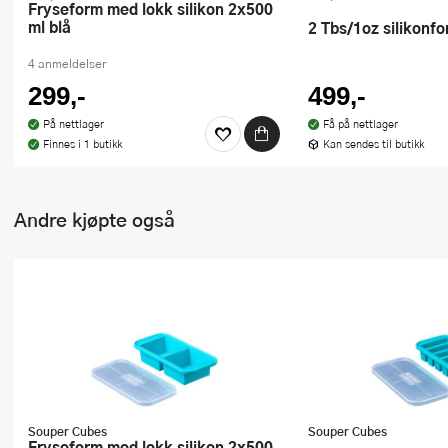
Fryseform med lokk silikon 2x500
ml blå
2 Tbs/1oz silikonf
4 anmeldelser
299,-
499,-
På nettlager
Få på nettlager
Finnes i 1 butikk
Kan sendes til butikk
Andre kjøpte også
Souper Cubes
Souper Cubes
Fryseform med lokk silikon 2x500