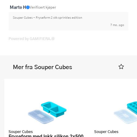
Marte H
Verifisert kjøper
Souper Cubes - Fryseform 2 stk sprinkles edition
7 mo. ago
Powered by GAMIFIERA.®
Mer fra Souper Cubes
Souper Cubes
Souper Cubes
Fryseform med lokk silikon 2x500