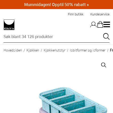
Mummidagen! Opptil 50% rabatt »
Hopp til hovedinnholdet
Finn butikk
Kundeservice
F
Hovedsiden
Kjøkken
Kjøkkenutstyr
Isbitformer og isformer