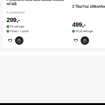
ml blå
2 Tbs/1oz silikonf
4 anmeldelser
299,-
499,-
På nettlager
Finnes i 1 butikk
Få på nettlager