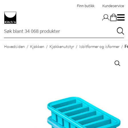
Hopp til hovedinnholdet
Finn butikk
Kundeservice
F
Hovedsiden
Kjøkken
Kjøkkenutstyr
Isbitformer og isformer