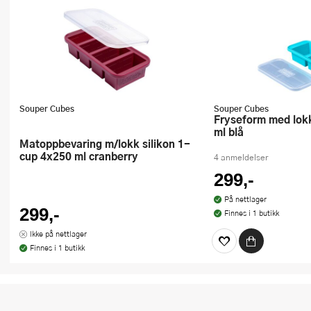
Souper Cubes
Souper Cubes
Fryseform med lokk silikon 2x500
ml blå
Matoppbevaring m/lokk silikon 1-
cup 4x250 ml cranberry
4 anmeldelser
299,-
På nettlager
299,-
Finnes i 1 butikk
Ikke på nettlager
Finnes i 1 butikk