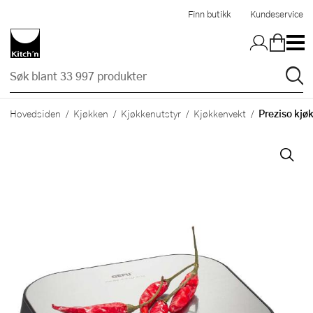
Hopp til hovedinnholdet
Finn butikk
Kundeservice
Preziso kjø
Hovedsiden
Kjøkken
Kjøkkenutstyr
Kjøkkenvekt