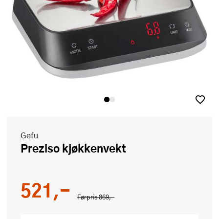
Gefu
Preziso kjøkkenvekt
521,-
Førpris
869,-