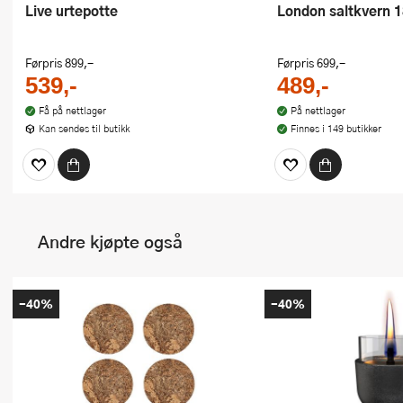
Live urtepotte
London saltkvern 1
Førpris
899,-
Førpris
699,-
539,-
489,-
Få på nettlager
På nettlager
Kan sendes til butikk
Finnes i 149 butikker
Andre kjøpte også
-40%
-40%