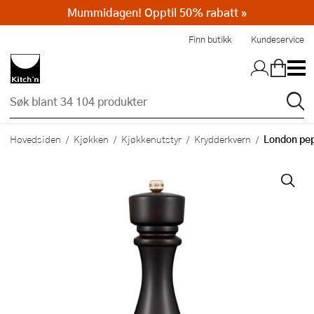
Mummidagen! Opptil 50% rabatt »
Hopp til hovedinnholdet
Finn butikk
Kundeservice
London pep
Hovedsiden
Kjøkken
Kjøkkenutstyr
Krydderkvern