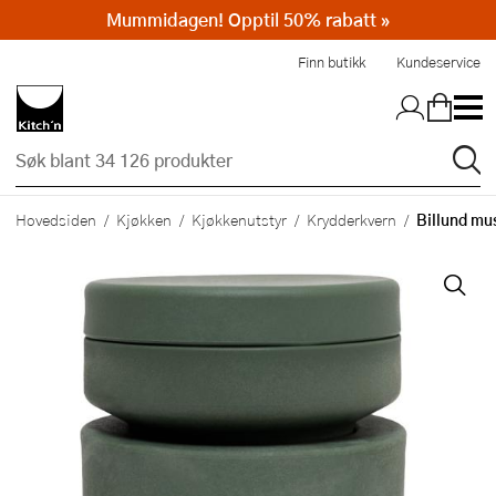
Mummidagen! Opptil 50% rabatt »
Hopp til hovedinnholdet
Finn butikk
Kundeservice
Billund mu
Hovedsiden
Kjøkken
Kjøkkenutstyr
Krydderkvern