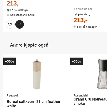
213,-
3 anmeldelser
Få på nettlager
Førpris
425,-
Kan sendes til butikk
213,-
Ikke på nettlager
Andre kjøpte også
-30%
-30%
Peugeot
Rosendahl
Grand Cru Nouveau kvern 17 cm
Boreal saltkvern 21 cm feather
smoke
white