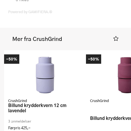
Powered by GAMIFIERA.®
Mer fra CrushGrind
-50%
-50%
CrushGrind
CrushGrind
Billund krydderkvern 12 cm
lavendel
Billund krydderkv
3 anmeldelser
Førpris
425,-