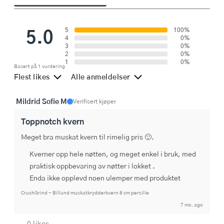
5.0
5
100%
4
0%
3
0%
2
0%
1
0%
Basert på 1 vurdering
Flest likes
Alle anmeldelser
Mildrid Sofie M
Verifisert kjøper
Toppnotch kvern
Meget bra muskat kvern til rimelig pris 🙂.
Kverner opp hele nøtten, og meget enkel i bruk, med
praktisk oppbevaring av nøtter i lokket .
Enda ikke opplevd noen ulemper med produktet
CrushGrind - Billund muskatkrydderkvern 8 cm persille
7 mo. ago
0 likes