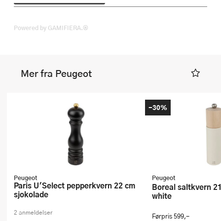
Powered by GAMIFIERA.®
Mer fra Peugeot
-30%
Peugeot
Peugeot
Paris U'Select pepperkvern 22 cm
Boreal saltkvern 21 cm feather
sjokolade
white
2 anmeldelser
Førpris
599,-