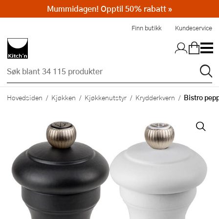
Mummidagen! Opptil 50% rabatt »
Hopp til hovedinnholdet
Finn butikk
Kundeservice
Bistro pep
Hovedsiden
Kjøkken
Kjøkkenutstyr
Krydderkvern