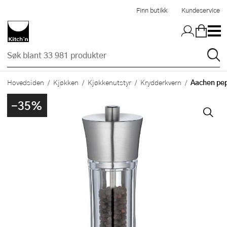
Hopp til hovedinnholdet
Finn butikk
Kundeservice
Aachen pep
Hovedsiden
Kjøkken
Kjøkkenutstyr
Krydderkvern
-35%