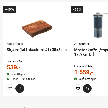
-40%
-35%
Zassenhaus
Zassenhaus
Skjærefjøl i akasietre 41x30x5 cm
Master kaffe-/espressokvern
17,5 cm blå
Førpris
899,-
539,-
Førpris
2 399,-
1 559,-
På nettlager
Finnes i 130 butikker
Få på nettlager