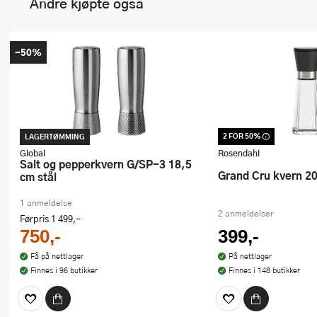
Andre kjøpte også
-50%
2 FOR 50%
LAGERTØMMING
Dette produktet er inkl
kampanje. Benytt deg a
Global
Rosendahl
Salt og pepperkvern G/SP-3 18,5
Grand Cru kvern 20
cm stål
1 anmeldelse
2 anmeldelser
Førpris
1 499,-
750,-
399,-
Få på nettlager
På nettlager
Finnes i 96 butikker
Finnes i 148 butikker