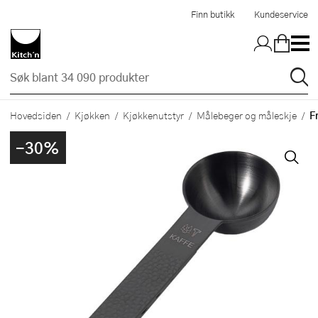
Hopp til hovedinnholdet
Finn butikk
Kundeservice
F
Hovedsiden
Kjøkken
Kjøkkenutstyr
Målebeger og måleskje
-30%