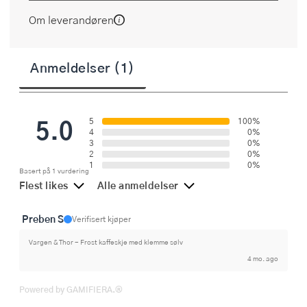
Om leverandøren
Anmeldelser (1)
5.0
5
100%
4
0%
3
0%
2
0%
1
0%
Basert på 1 vurdering
Flest likes
Alle anmeldelser
Preben S
Verifisert kjøper
Vargen & Thor - Frost kaffeskje med klemme sølv
4 mo. ago
Powered by GAMIFIERA.®