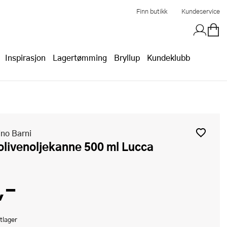
Finn butikk
Kundeservice
Inspirasjon
Lagertømming
Bryllup
Kundeklubb
no Barni
 olivenoljekanne 500 ml Lucca
,-
tlager