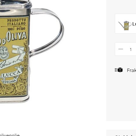
L
Frak
olivenolje