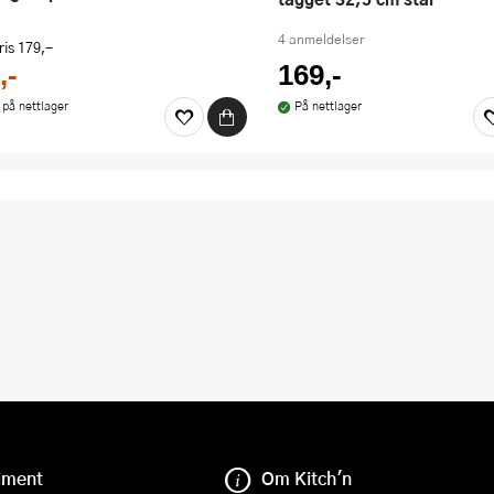
4 anmeldelser
ris
179,-
,-
169,-
 på nettlager
På nettlager
iment
Om Kitch'n