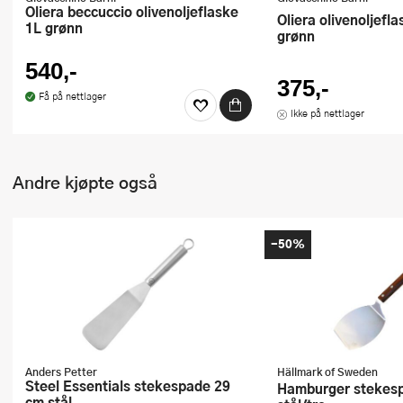
Oliera beccuccio olivenoljeflaske
Oliera olivenoljeflaske 500 ml
1L grønn
grønn
540,-
375,-
Få på nettlager
Ikke på nettlager
Andre kjøpte også
-50%
Anders Petter
Hällmark of Sweden
Steel Essentials stekespade 29
Hamburger stekespade 47 cm
cm stål