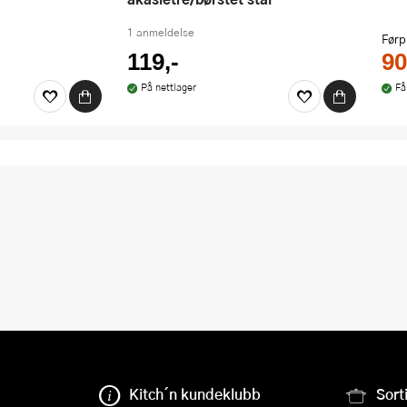
1 anmeldelse
Førp
119,-
90
På nettlager
Få
Kitch´n kundeklubb
Sort