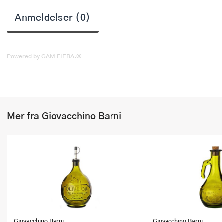
Stekepinsett
Anmeldelser (0)
Stekespader
Steketermometer
Powered by GAMIFIERA.®
Tørkerullholder
Visper
Mer fra Giovacchino Barni
Øvrige kjøkkenredskaper
Giovacchino Barni
Giovacchino Barni