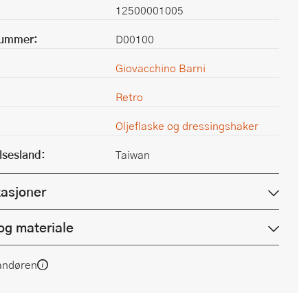
12500001005
nummer:
D00100
Giovacchino Barni
Retro
Oljeflaske og dressingshaker
lsesland:
Taiwan
kasjoner
og materiale
andøren