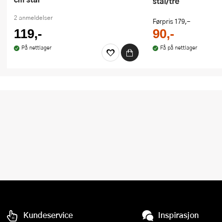
stål/tre
2 anmeldelser
Førpris
179,-
119,-
90,-
På nettlager
Få på nettlager
Kundeservice
Inspirasjon