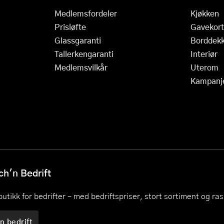
Medlemsfordeler
Kjøkken
Prisløfte
Gavekort
Glassgaranti
Borddekk
Tallerkengaranti
Interiør
Medlemsvilkår
Uterom
Kampanj
h'n Bedrift
utikk for bedrifter – med bedriftspriser, stort sortiment og ra
n bedrift