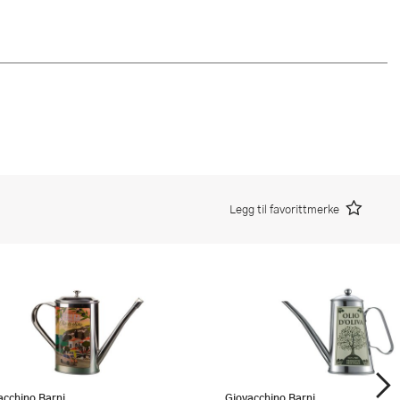
Legg til favorittmerke
acchino Barni
Giovacchino Barni