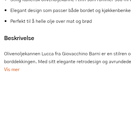
Slikkepotter
Melkeskummere
Morter
Vifter
Elegant design som passer både bordet og kjøkkenbenk
Perfekt til å helle olje over mat og brød
Springformer
Popcornmaskiner
Målebeger og måleskje
Sprøyteposer og tipper
Riskoker
Nøtteknekkere
Beskrivelse
Øvrig bakeutstyr
Sous vide
Oljeflaske og dressingflaske
Olivenoljekannen Lucca fra Giovacchino Barni er en stilren og
borddekkingen. Med sitt elegante retrodesign og avrundede 
Stavmiksere
Pastamaskiner
Vis mer
Steketakker
Perkulator
Toastjern og bordgrill
Pizzahjul
Vaffeljern
Pizzaspader
Vakuumpakker
Pizzastein og pizzastål
Vannkokere
Potetmoser