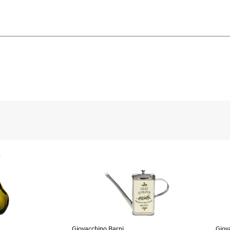
Giovacchino Barni
Giov