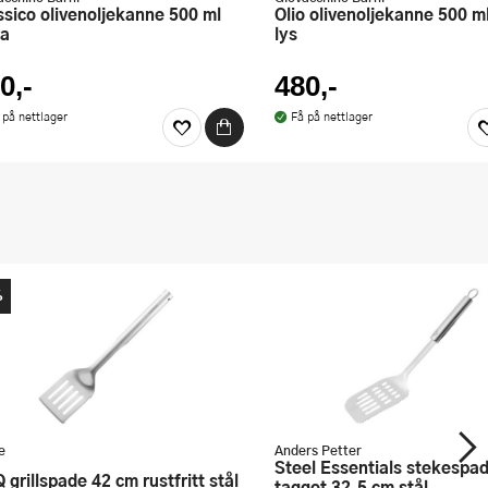
Olio olivenoljekanne 500 ml oliva
ia
lys
0,-
480,-
 på nettlager
Få på nettlager
%
e
Anders Petter
Steel Essentials stekespade
Q grillspade 42 cm rustfritt stål
tagget 32,5 cm stål