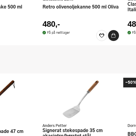
Classico olivenoljekanne 500 ml
Retro olivenoljekanne 500 ml Oliva
Ital
480,-
48
Få på nettlager
Få
-50
Anders Petter
Dorr
Signerat stekespade 35 cm
BB
akasietre/børstet stål