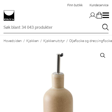
Hopp til hovedinnholdet
Finn butikk
Kundeservice
Hovedsiden
Kjøkken
Kjøkkenutstyr
Oljeflaske og dressingflaske