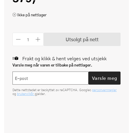
Ikke på nettlager
Utsolgt på nett
Frakt og klikk & hent velges ved utsjekk
Varsle meg når varen er tilbake på nettlager.
Varsle meg
Dette nettstedet er beskyttet av reCAPTCHA. Googles
personvernregler
og
brukervilkår
gjelder.