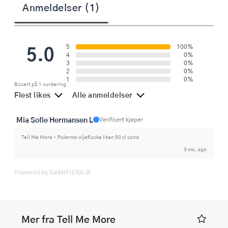
Anmeldelser (1)
5.0
5
100%
4
0%
3
0%
2
0%
1
0%
Basert på 1 vurdering
Flest likes
Alle anmeldelser
Mia Sofie Hermansen L
Verifisert kjøper
Tell Me More - Palermo oljeflaske liten 50 cl sand
3 mo. ago
Powered by GAMIFIERA.®
Mer fra Tell Me More