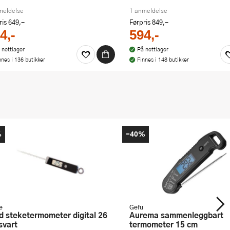
meldelse
1 anmeldelse
ris
649,-
Førpris
849,-
4,-
594,-
 nettlager
På nettlager
nnes i 136 butikker
Finnes i 148 butikker
%
-40%
e
Gefu
Aurema sammenleggbart
svart
termometer 15 cm