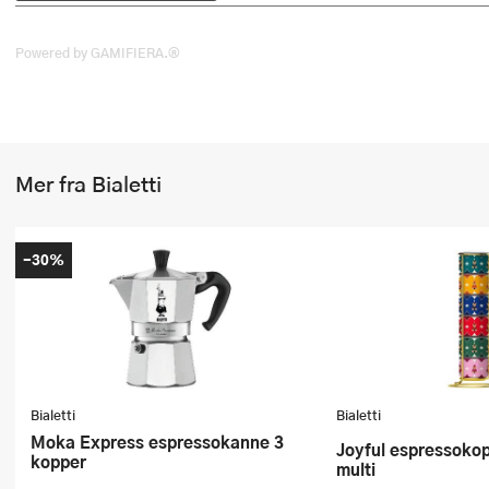
Stekepinsett
Powered by GAMIFIERA.®
Stekespader
Steketermometer
Tørkerullholder
Mer fra Bialetti
Visper
Øvrige kjøkkenredskaper
-30%
Bialetti
Bialetti
Moka Express espressokanne 3
Joyful espressokopp 6 stk 6,5 cl
kopper
multi