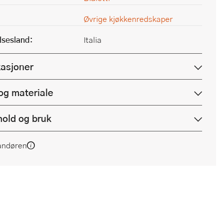
Øvrige kjøkkenredskaper
lsesland:
Italia
kasjoner
og materiale
hold og bruk
andøren