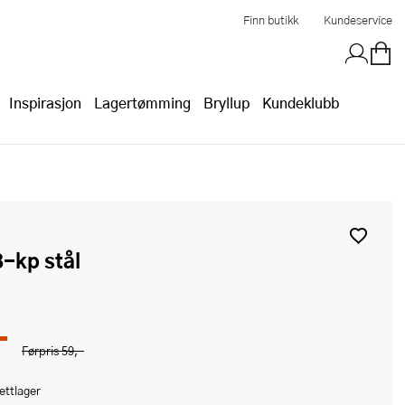
Finn butikk
Kundeservice
Inspirasjon
Lagertømming
Bryllup
Kundeklubb
 3-kp stål
-
Førpris
59,-
ettlager