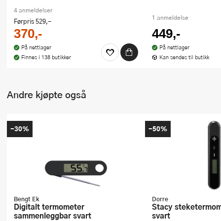
4 anmeldelser
1 anmeldelse
Førpris
529,-
370,-
449,-
På nettlager
På nettlager
Finnes i 138 butikker
Kan sendes til butikk
Andre kjøpte også
-30%
-50%
Bengt Ek
Dorre
Digitalt termometer
Stacy steketermometer digital
sammenleggbar svart
svart