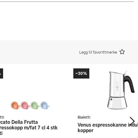
Legg til favorittmerke
%
-30%
tti
Bialetti
Venus espressokanne induksjon 4
ressokopp m/fat 7 cl 4 stk
kopper
ti