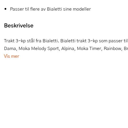
Passer til flere av Bialetti sine modeller
Slikkepotter
Melkeskummere
Morter
Vifter
Springformer
Popcornmaskiner
Målebeger og måleskje
Beskrivelse
Sprøyteposer og tipper
Riskoker
Nøtteknekkere
Trakt 3-kp stål fra Bialetti. Bialetti trakt 3-kp som passer
Øvrig bakeutstyr
Sous vide
Oljeflaske og dressingflaske
Dama, Moka Melody Sport, Alpina, Moka Timer, Rainbow, Brik
Vis mer
Stavmiksere
Pastamaskiner
Steketakker
Perkulator
Toastjern og bordgrill
Pizzahjul
Vaffeljern
Pizzaspader
Vakuumpakker
Pizzastein og pizzastål
Vannkokere
Potetmoser