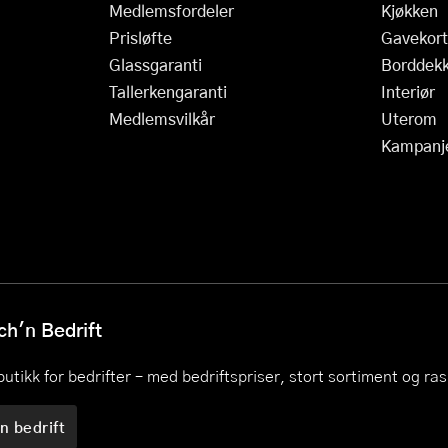
Medlemsfordeler
Kjøkken
Prisløfte
Gavekort
Glassgaranti
Borddekk
Tallerkengaranti
Interiør
Medlemsvilkår
Uterom
Kampanj
h'n Bedrift
utikk for bedrifter – med bedriftspriser, stort sortiment og ra
n bedrift