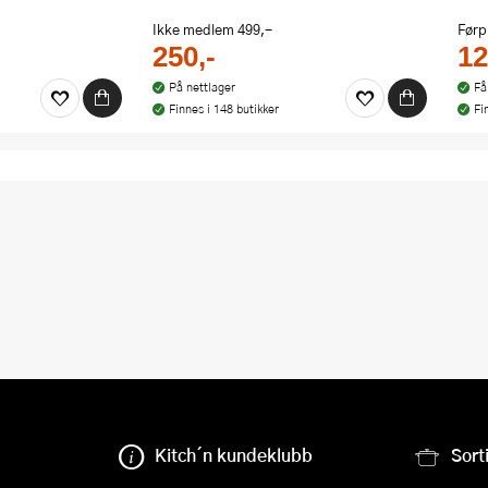
Ikke medlem
499,-
Førp
250,-
12
På nettlager
Få
Finnes i 148 butikker
Fi
Kitch´n kundeklubb
Sort