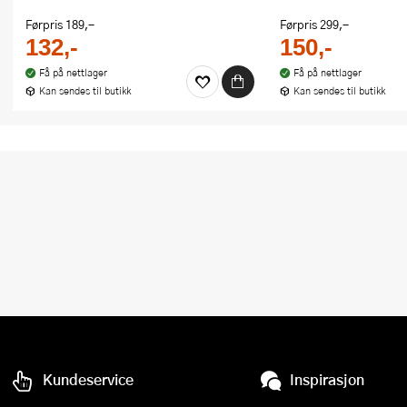
Førpris
189,-
Førpris
299,-
132,-
150,-
Få på nettlager
Få på nettlager
Kan sendes til butikk
Kan sendes til butikk
Kundeservice
Inspirasjon