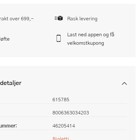
frakt over 699,-
Rask levering
Last ned appen og få
løfte
velkomstkupong
detaljer
615785
8006363034203
nummer:
46205414
Bialetti