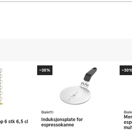
-30%
-30
Bialetti
Biale
Mercato Della Frutta
Induksjonsplate for
esp
espressokanne
mul