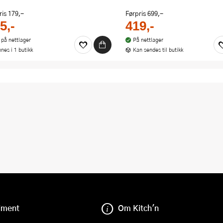
ris
179,-
Førpris
699,-
5,-
419,-
 på nettlager
På nettlager
nnes i 1 butikk
Kan sendes til butikk
iment
Om Kitch'n