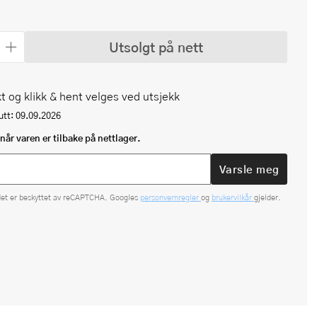
Utsolgt på nett
t og klikk & hent velges ved utsjekk
tt: 09.09.2026
når varen er tilbake på nettlager.
Varsle meg
det er beskyttet av reCAPTCHA. Googles
personvernregler
og
brukervilkår
gjelder.