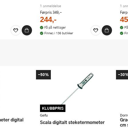
1 anmeldelse
1 an
Førpris
349,-
Førp
244,-
45
Få på nettlager
På
Finnes i 136 butikker
Fi
-50%
-30
KLUBBPRIS
Gefu
Dorr
Grad steketermometer digital 26
Scala digitalt steketermometer
cm 