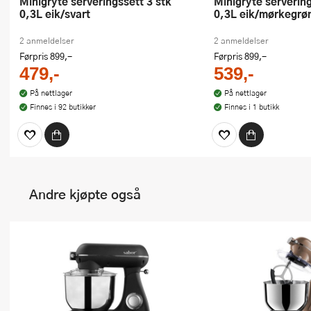
Minigryte serveringssett 3 stk
Minigryte serveringssett 3 stk
0,3L eik/svart
0,3L eik/mørkegrø
2 anmeldelser
2 anmeldelser
Førpris
899,-
Førpris
899,-
479,-
539,-
På nettlager
På nettlager
Finnes i 92 butikker
Finnes i 1 butikk
Andre kjøpte også