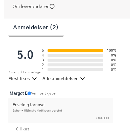
Om leverandøren
Anmeldelser (2)
5.0
5
100%
4
0%
3
0%
2
0%
1
0%
Basert på 2 vurderinger
Flest likes
Alle anmeldelser
Margot E
Verifisert kjøper
Er veldig fornøyd
Sabor - Ultimate kjøttkvern børstet
7 mo. ago
0 likes