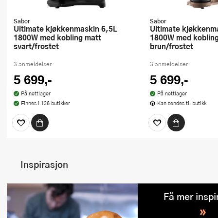
Sabor
Sabor
Ultimate kjøkkenmaskin 6,5L
Ultimate kjøkkenmaskin 6,5L
1800W med kobling matt
1800W med kobling
svart/frostet
brun/frostet
3 anmeldelser
3 anmeldelser
5 699,-
5 699,-
På nettlager
På nettlager
Finnes i 126 butikker
Kan sendes til butikk
Inspirasjon
Få mer inspi
»