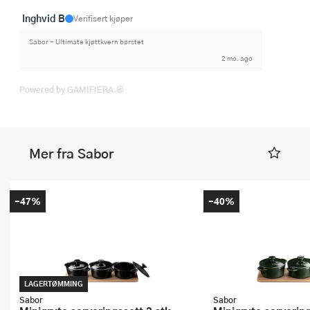
Inghvid B
Verifisert kjøper
Sabor - Ultimate kjøttkvern børstet
2 mo. ago
Powered by GAMIFIERA.®
Mer fra Sabor
-47%
-40%
LAGERTØMMING
Sabor
Sabor