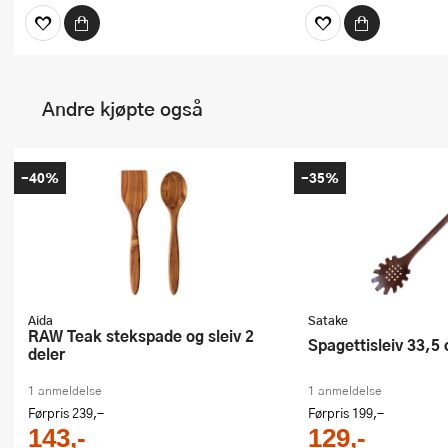
Andre kjøpte også
-40%
-35%
Aida
Satake
RAW Teak stekspade og sleiv 2
Spagettisleiv 33,5
deler
1 anmeldelse
1 anmeldelse
Førpris
239,-
Førpris
199,-
143,-
129,-