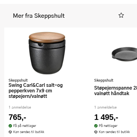
Mer fra Skeppshult
Skeppshult
Skeppshult
Swing Carl&Carl salt-og
Støpejernspanne 28 cm med
pepperkven 7x9 cm
valnøtt håndtak
støpejern/valnøtt
1 anmeldelse
1 anmeldelse
765,-
1 495,-
Få på nettlager
På nettlager
Kan sendes til butikk
Kan sendes til butikk