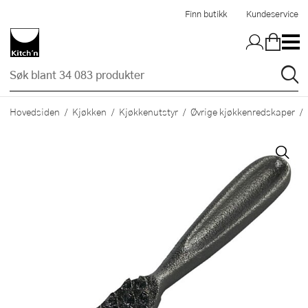
Hopp til hovedinnholdet
Finn butikk
Kundeservice
Hovedsiden
Kjøkken
Kjøkkenutstyr
Øvrige kjøkkenredskaper