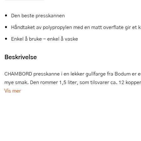
Slikkepotter
Melkeskummere
Morter
Vifter
Den beste presskannen
Springformer
Popcornmaskiner
Målebeger og måleskje
Håndtaket av polypropylen med en matt overflate gir et 
Sprøyteposer og tipper
Riskoker
Nøtteknekkere
Enkel å bruke - enkel å vaske
Øvrig bakeutstyr
Sous vide
Oljeflaske og dressingflaske
Beskrivelse
Stavmiksere
Pastamaskiner
CHAMBORD presskanne i en lekker gullfarge fra Bodum er en 
Steketakker
Perkulator
mye smak. Den rommer 1,5 liter, som tilsvarer ca. 12 kopper, 
Vis mer
Toastjern og bordgrill
Pizzahjul
Vaffeljern
Pizzaspader
Vakuumpakker
Pizzastein og pizzastål
Vannkokere
Potetmoser