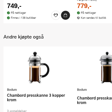
749,-
779,-
På nettlager
På nettlager
Finnes i 138 butikker
Kan sendes til butikk
Andre kjøpte også
Bodum
Bodum
Chambord presskanne 3 kopper
Chambord presskanne 8 kopper
krom
krom
3 anmeldelser