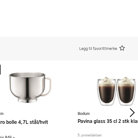
Legg til favorittmerke
um
Bodum
Pavina glass 35 cl 2 stk kla
stro bolle 4,7L stål/hvit
5 anmeldelser
ris
849,-