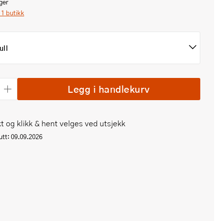
ger
i 1 butikk
ull
Legg i handlekurv
t og klikk & hent velges ved utsjekk
tt: 09.09.2026