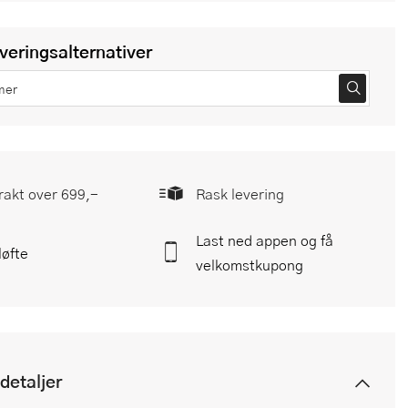
everingsalternativer
frakt over 699,-
Rask levering
Last ned appen og få
løfte
velkomstkupong
detaljer