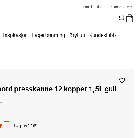
Finn butikk
Kundeservice
Inspirasjon
Lagertømming
Bryllup
Kundeklubb
bord presskanne 12 kopper 1,5L gull
er
,-
Førpris
1 169,-