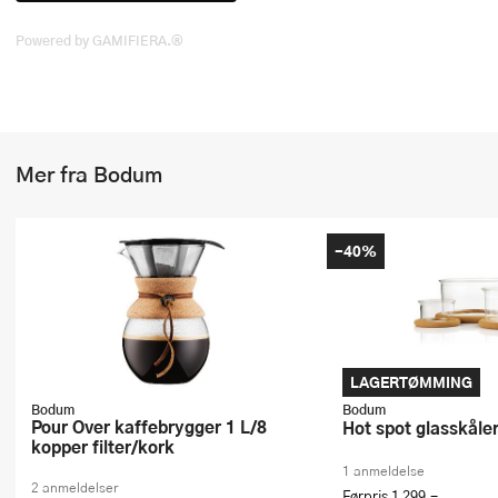
Powered by GAMIFIERA.®
Mer fra Bodum
-40%
LAGERTØMMING
Bodum
Bodum
Pour Over kaffebrygger 1 L/8
Hot spot glasskåle
kopper filter/kork
1 anmeldelse
2 anmeldelser
Førpris
1 299,-