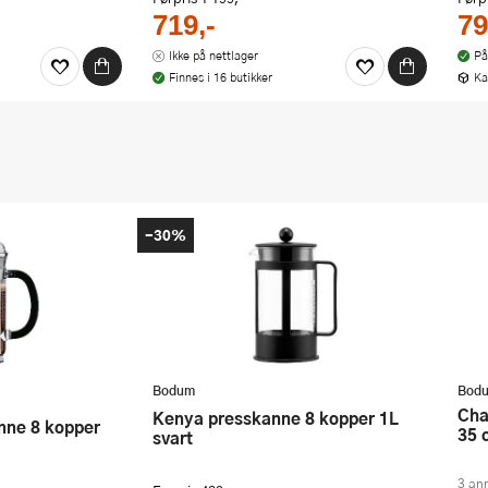
719,-
79
Ikke på nettlager
På
Finnes i 16 butikker
Ka
-30%
Bodum
Bod
Chambord presskanne 3 kopper
Kenya presskanne 8 kopper 1L
35 
svart
3 an