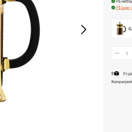
På nettla
På lager 
G
Frak
Kampanjeslu