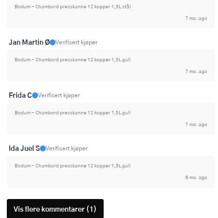
Bodum - Chambord presskanne 12 kopper 1,5L stål
7 mo. ago
Jan Martin Ø
Verifisert kjøper
Bodum - Chambord presskanne 12 kopper 1,5L gull
7 mo. ago
Frida C
Verifisert kjøper
Bodum - Chambord presskanne 12 kopper 1,5L gull
7 mo. ago
Ida Juel S
Verifisert kjøper
Bodum - Chambord presskanne 12 kopper 1,5L gull
6 mo. ago
Vis flere kommentarer (1)