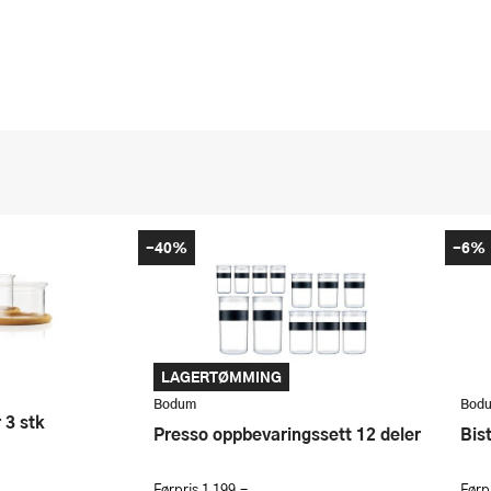
-40%
-6%
LAGERTØMMING
Bodum
Bod
r 3 stk
Presso oppbevaringssett 12 deler
Bi
Førpris
1 199,-
Førp