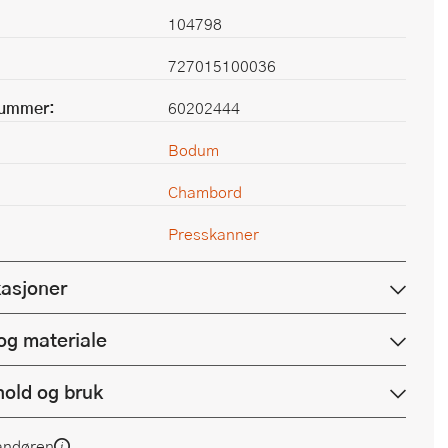
104798
727015100036
nummer:
60202444
Bodum
Chambord
Presskanner
kasjoner
og materiale
hold og bruk
andøren