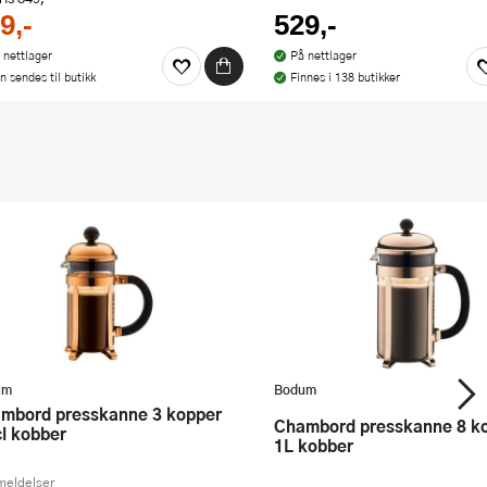
9,-
529,-
 nettlager
På nettlager
n sendes til butikk
Finnes i 138 butikker
um
Bodum
Chambord presskanne 8 kopper
cl kobber
1L kobber
meldelser