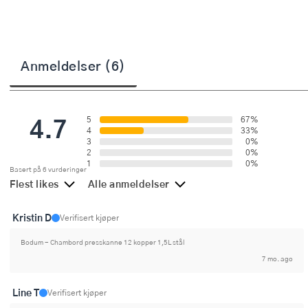
Stekepinsett
Stekespader
Anmeldelser (6)
Steketermometer
Tørkerullholder
4.7
5
67%
4
33%
Visper
3
0%
2
0%
Øvrige kjøkkenredskaper
1
0%
Basert på 6 vurderinger
Flest likes
Alle anmeldelser
Kristin D
Verifisert kjøper
Bodum - Chambord presskanne 12 kopper 1,5L stål
7 mo. ago
Line T
Verifisert kjøper