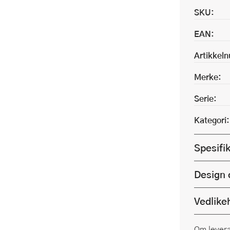
SKU:
EAN:
Artikkel
Merke:
Serie:
Kategori:
Spesifi
Design 
Vedlike
Om lever