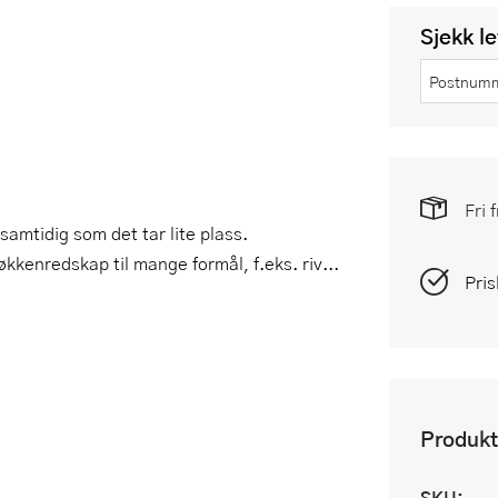
Sjekk l
Fri 
samtidig som det tar lite plass.
jøkkenredskap til mange formål, f.eks. riv...
Pris
Produkt
SKU: