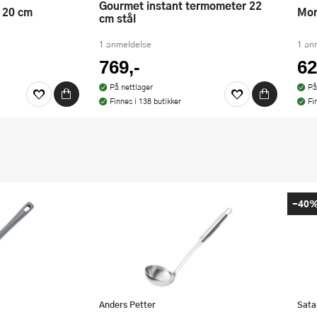
Gourmet instant termometer 22
l 20 cm
M
cm stål
1 anmeldelse
1 an
769,-
62
På nettlager
På
Finnes i 138 butikker
Fi
-40
Anders Petter
Sata