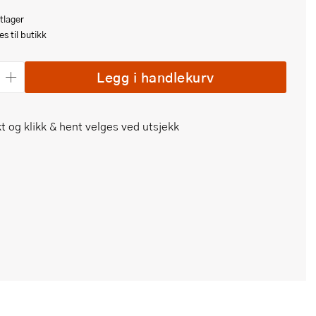
tlager
s til butikk
Legg i handlekurv
t og klikk & hent velges ved utsjekk