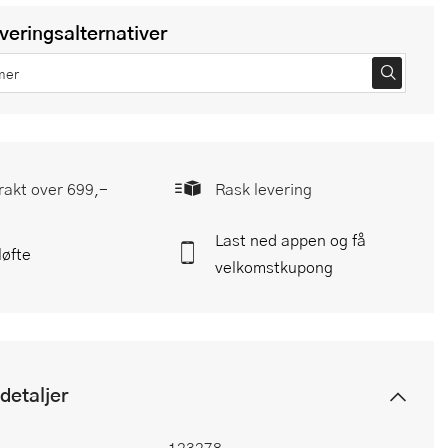
everingsalternativer
frakt over 699,-
Rask levering
Last ned appen og få
løfte
velkomstkupong
detaljer
123278