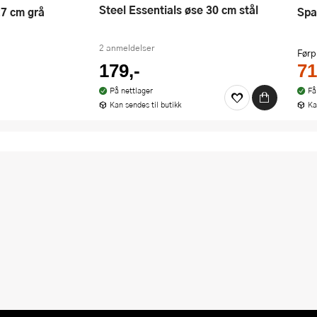
Steel Essentials øse 30 cm stål
27 cm grå
Sp
2 anmeldelser
Førp
179,-
71
På nettlager
Få
Kan sendes til butikk
Ka