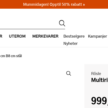
Mummidagen! Opptil 50% rabatt »
R
UTEROM
MERKEVARER
Bestselgere
Kampanjer
Nyheter
5 cm B8 cm stål
Rösle
Multi
999