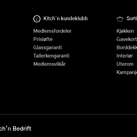
Kitch´n kundeklubb
Sort
Medlemsfordeler
Kjøkken
Prisløfte
Gavekort
Glassgaranti
Borddekk
Tallerkengaranti
Interiør
Medlemsvilkår
Uterom
Kampanj
h'n Bedrift