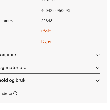
4004293950093
nummer:
22648
Rösle
Rivjern
kasjoner
og materiale
hold og bruk
andøren