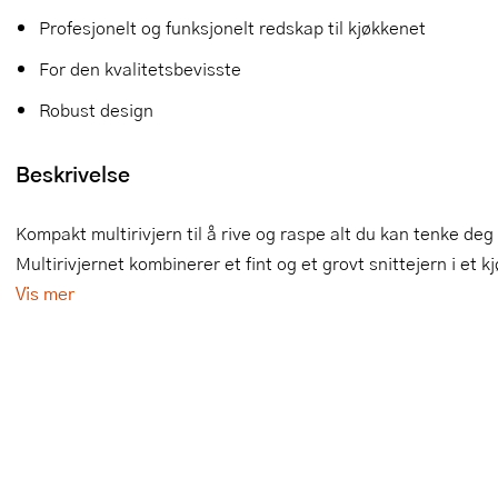
Profesjonelt og funksjonelt redskap til kjøkkenet
Slikkepotter
Melkeskummere
Morter
Vifter
For den kvalitetsbevisste
Springformer
Popcornmaskiner
Målebeger og måleskje
Robust design
Sprøyteposer og tipper
Riskoker
Nøtteknekkere
Beskrivelse
Øvrig bakeutstyr
Sous vide
Oljeflaske og dressingflaske
Kompakt multirivjern til å rive og raspe alt du kan tenke deg 
Stavmiksere
Pastamaskiner
Multirivjernet kombinerer et fint og et grovt snittejern i et k
Steketakker
Perkulator
Vis mer
Toastjern og bordgrill
Pizzahjul
Vaffeljern
Pizzaspader
Vakuumpakker
Pizzastein og pizzastål
Vannkokere
Potetmoser