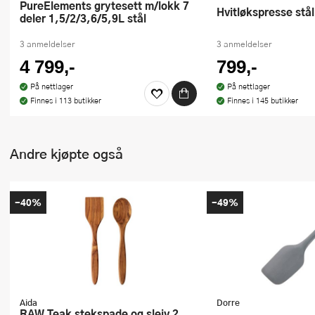
PureElements grytesett m/lokk 7
Hvitløkspresse stå
deler 1,5/2/3,6/5,9L stål
3 anmeldelser
3 anmeldelser
4 799,-
799,-
På nettlager
På nettlager
Finnes i 113 butikker
Finnes i 145 butikker
Andre kjøpte også
-40%
-49%
Aida
Dorre
RAW Teak stekspade og sleiv 2