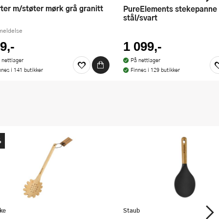
orter m/støter mørk grå granitt
PureElements stekepanne 28 cm
stål/svart
meldelse
9,-
1 099,-
 nettlager
På nettlager
nnes i 141 butikker
Finnes i 129 butikker
%
ke
Staub