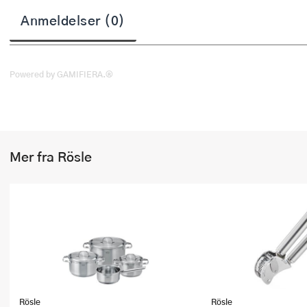
Stekepinsett
Anmeldelser (0)
Stekespader
Steketermometer
Powered by GAMIFIERA.®
Tørkerullholder
Visper
Mer fra Rösle
Øvrige kjøkkenredskaper
Rösle
Rösle