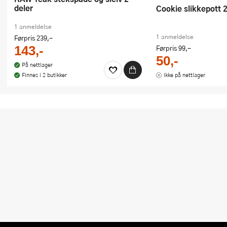
deler
Cookie slikkepott 
1 anmeldelse
1 anmeldelse
Førpris
239,-
143,-
Førpris
99,-
50,-
På nettlager
Finnes i 2 butikker
Ikke på nettlager