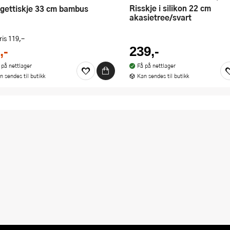
Risskje i silikon 22 cm
agettiskje 33 cm bambus
akasietree/svart
ris
119,-
,-
239,-
 på nettlager
Få på nettlager
n sendes til butikk
Kan sendes til butikk