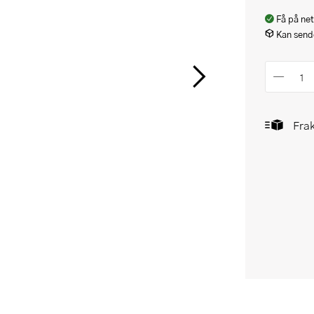
Få på net
Kan sende
Frak