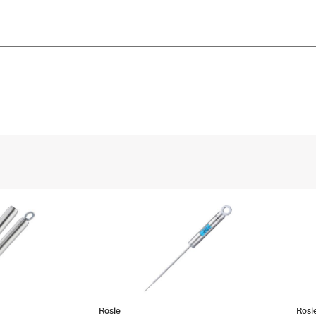
Rösle
Rösl