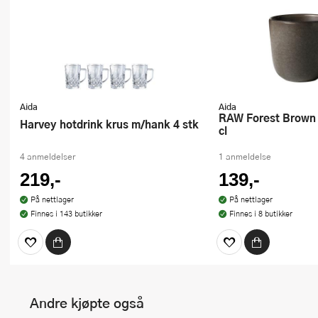
Aida
Aida
RAW Forest Brown kaffekopp 20
Harvey hotdrink krus m/hank 4 stk
cl
4 anmeldelser
1 anmeldelse
219,-
139,-
På nettlager
På nettlager
Finnes i 143 butikker
Finnes i 8 butikker
Andre kjøpte også