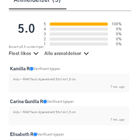
5.0
5
100%
4
0%
3
0%
2
0%
1
0%
Basert på 5 vurderinger
Flest likes
Alle anmeldelser
Kamilla R
Verifisert kjøper
Aida - RAW Teak skjærebrett 50x14x1,5 cm
7 mo. ago
Carina Gunilla R
Verifisert kjøper
Aida - RAW Teak skjærebrett 50x14x1,5 cm
7 mo. ago
Elisabeth R
Verifisert kjøper