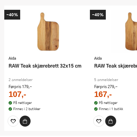
-40%
-40%
Aida
Aida
RAW Teak skjærebrett 32x15 cm
RAW Teak skjæreb
2 anmeldelser
5 anmeldelser
Førpris
179,-
Førpris
279,-
107,-
167,-
På nettlager
På nettlager
Finnes i 2 butikker
Finnes i 1 butikk