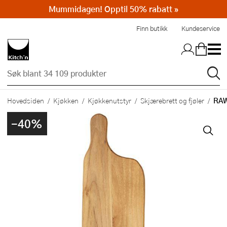
Mummidagen! Opptil 50% rabatt »
Hopp til hovedinnholdet
Finn butikk
Kundeservice
RAW
Hovedsiden
Kjøkken
Kjøkkenutstyr
Skjærebrett og fjøler
-40%