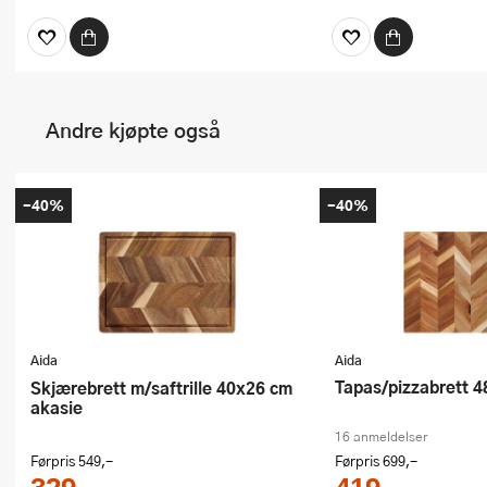
Andre kjøpte også
-40%
-40%
Aida
Aida
Tapas/pizzabrett 
Skjærebrett m/saftrille 40x26 cm
akasie
16 anmeldelser
Førpris
549,-
Førpris
699,-