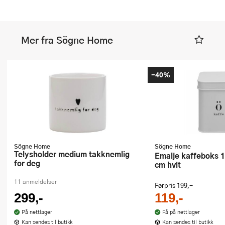
Mer fra Sögne Home
-40%
Sögne Home
Sögne Home
Telysholder medium takknemlig
Emalje kaffeboks 11,5x11,5x14
for deg
cm hvit
11 anmeldelser
Førpris
199,-
299,-
119,-
På nettlager
Få på nettlager
Kan sendes til butikk
Kan sendes til butikk