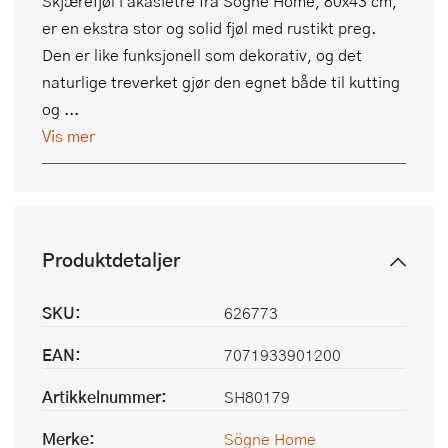
Skjærefjøl i akasietre fra Sögne Home, 80x43 cm,
er en ekstra stor og solid fjøl med rustikt preg.
Den er like funksjonell som dekorativ, og det
naturlige treverket gjør den egnet både til kutting
og ...
Vis mer
Produktdetaljer
SKU:
626773
EAN:
7071933901200
Artikkelnummer:
SH80179
Merke:
Sögne Home