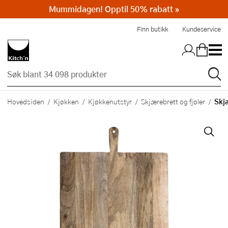
Mummidagen! Opptil 50% rabatt »
Hopp til hovedinnholdet
Finn butikk
Kundeservice
Skjæ
Hovedsiden
Kjøkken
Kjøkkenutstyr
Skjærebrett og fjøler