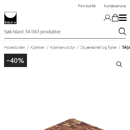
Hopp til hovedinnholdet
Finn butikk
Kundeservice
Skjæ
Hovedsiden
Kjøkken
Kjøkkenutstyr
Skjærebrett og fjøler
-40%