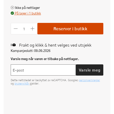
Ikke på nettlager
På lager i 1 butikk
Reserver i butikk
Frakt og klikk & hent velges ved utsjekk
Kampanjeslutt: 09.09.2026
Varsle meg når varen er tilbake på nettlager.
Varsle meg
Dette nettstedet er beskyttet av reCAPTCHA. Googles
personvernregler
og
brukervilkår
gjelder.