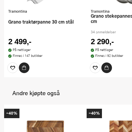
Tramontina
Tramontina
Grano stekepannesett 2 stk 25+30
cm
Grano traktørpanne 30 cm stål
34 anmeldelser
2 499,-
2 290,-
På nettlager
På nettlager
Finnes i 147 butikker
Finnes i 92 butikker
Andre kjøpte også
-40%
-40%