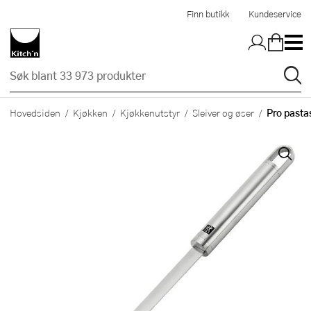
Hopp til hovedinnholdet
Finn butikk
Kundeservice
Pro pasta
Hovedsiden
Kjøkken
Kjøkkenutstyr
Sleiver og øser