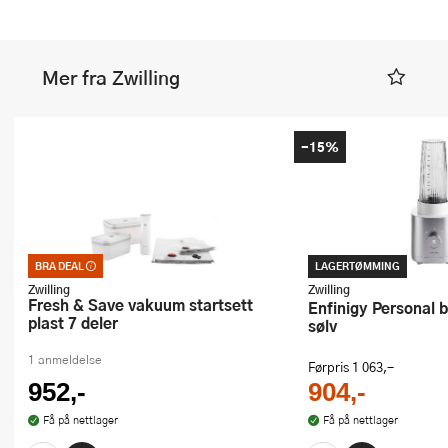
Mer fra Zwilling
-15%
BRA DEAL
LAGERTØMMING
Bra deal – merkelappen som garanterer
et godt kjøp. Kan ikke kombineres med
Zwilling
Zwilling
kuponger eller andre tilbud
Fresh & Save vakuum startsett
Enfinigy Personal blender 600W
plast 7 deler
sølv
1 anmeldelse
Førpris
1 063,-
952,-
904,-
Få på nettlager
Få på nettlager