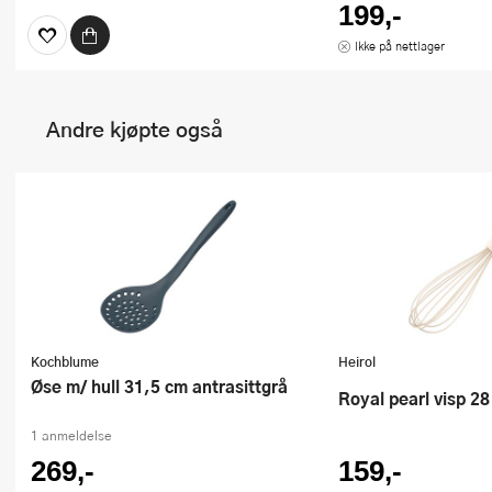
199,-
Ikke på nettlager
Andre kjøpte også
Kochblume
Heirol
Øse m/ hull 31,5 cm antrasittgrå
Royal pearl visp 28
1 anmeldelse
269,-
159,-