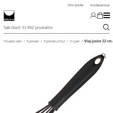
Hopp til hovedinnholdet
Finn butikk
Kundeservice
Visp junior 22 cm 
Hovedsiden
Kjøkken
Kjøkkenutstyr
Visper