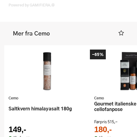
Powered by GAMIFIERA.®
Mer fra Cemo
-65%
Cemo
Cemo
Gourmet italienske smaker i
Saltkvern himalayasalt 180g
cellofanpose
Førpris
515,-
149,-
180,-