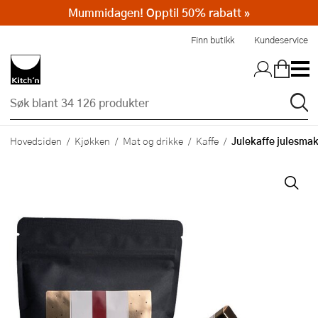
Mummidagen! Opptil 50% rabatt »
Hopp til hovedinnholdet
Finn butikk
Kundeservice
Julekaffe julesma
Hovedsiden
Kjøkken
Mat og drikke
Kaffe