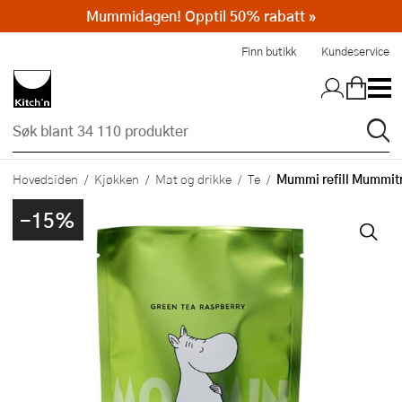
Mummidagen! Opptil 50% rabatt »
Hopp til hovedinnholdet
Finn butikk
Kundeservice
Mummi refill Mummitr
Hovedsiden
Kjøkken
Mat og drikke
Te
-15%