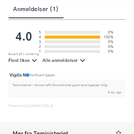
Anmeldelser (1)
4.0
5
0%
4
100%
3
0%
2
0%
1
0%
Basert på 1 vurdering
Flest likes
Alle anmeldelser
Vigdis N
Verifisert kjøper
Teministeriet - Mummi refill Mummitrollet grønn te bringebær 100g
5 mo. ago
Powered by GAMIFIERA.®
Mer fra Teministeriet