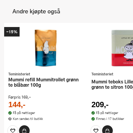
Andre kjøpte også
-15%
Teministeriet
Teministeriet
Mummi refill Mummitrollet grønn
Mummi teboks Lille My Lemon
te blåbær 100g
grønn te sitron 100
Førpris
169,-
144,-
209,-
Få på nettlager
Få på nettlager
Kan sendes til butikk
Finnes i 17 butikker