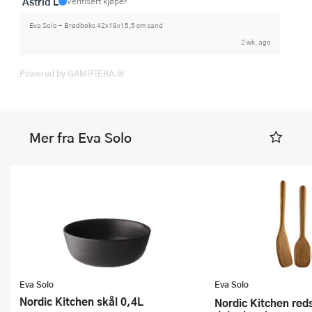
Astrid L
Verifisert kjøper
Eva Solo - Brødboks 42x19x15,5 cm sand
2 wk. ago
Powered by GAMIFIERA.®
Mer fra Eva Solo
Eva Solo
Eva Solo
Nordic Kitchen skål 0,4L
Nordic Kitchen redskapssett 3