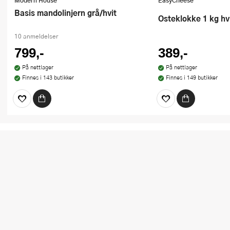
Modern House
EasyCheese
Basis mandolinjern grå/hvit
Osteklokke 1 kg hv
10 anmeldelser
799,-
389,-
På nettlager
På nettlager
Finnes i 143 butikker
Finnes i 149 butikker