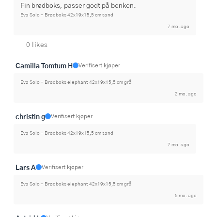
Fin brødboks, passer godt på benken.
Eva Solo - Brødboks 42x19x15,5 cm sand
7 mo. ago
0 likes
Camilla Tomtum H
Verifisert kjøper
Eva Solo - Brødboks elephant 42x19x15,5 cm grå
2 mo. ago
christin g
Verifisert kjøper
Eva Solo - Brødboks 42x19x15,5 cm sand
7 mo. ago
Lars A
Verifisert kjøper
Eva Solo - Brødboks elephant 42x19x15,5 cm grå
5 mo. ago