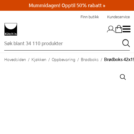
Mummidagen! Opptil 50% rabatt »
Hopp til hovedinnholdet
Finn butikk
Kundeservice
Brødboks 42x1
Hovedsiden
Kjøkken
Oppbevaring
Brødboks