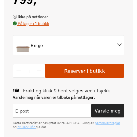
Ikke på nettlager
På lager i 1 butikk
Beige
Reserver i butikk
Frakt og klikk & hent velges ved utsjekk
Varsle meg når varen er tilbake på nettlager.
Varsle meg
Dette nettstedet er beskyttet av reCAPTCHA. Googles
personvernregler
og
brukervilkår
gjelder.