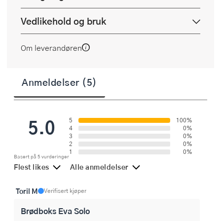
Vedlikehold og bruk
Om leverandøren
Anmeldelser (5)
5.0
5
100%
4
0%
3
0%
2
0%
1
0%
Basert på 5 vurderinger
Flest likes
Alle anmeldelser
Toril M
Verifisert kjøper
Brødboks Eva Solo