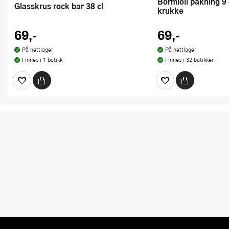
Bormioli pakning 9 cm 6 stk til
Glasskrus rock bar 38 cl
krukke
69,-
69,-
På nettlager
På nettlager
Finnes i 1 butikk
Finnes i 32 butikker