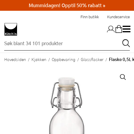
Mummidagen! Opptil 50% rabatt »
Hopp til hovedinnholdet
Finn butikk
Kundeservice
Flaske 0,5L k
Hovedsiden
Kjøkken
Oppbevaring
Glassflasker