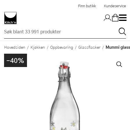
Hopp til hovedinnholdet
Finn butikk
Kundeservice
Mummi glass
Hovedsiden
Kjøkken
Oppbevaring
Glassflasker
-40%