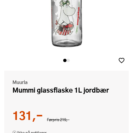
Muurla
Mummi glassflaske 1L jordbær
131,-
Førpris
219,-
Ikke på nettlager