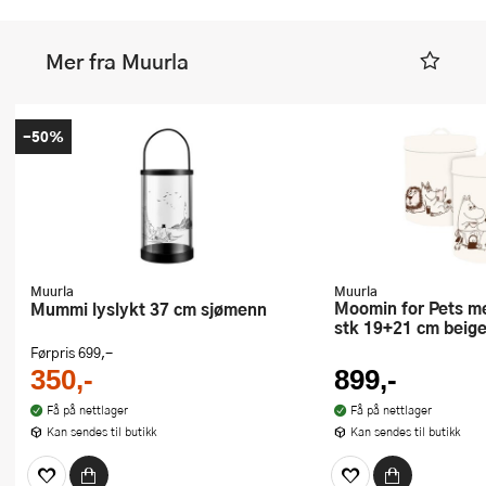
Mer fra Muurla
-50%
Muurla
Muurla
Moomin for Pets metallbokser 2
Mummi lyslykt 37 cm sjømenn
stk 19+21 cm beig
Førpris
699,-
350,-
899,-
Få på nettlager
Få på nettlager
Kan sendes til butikk
Kan sendes til butikk