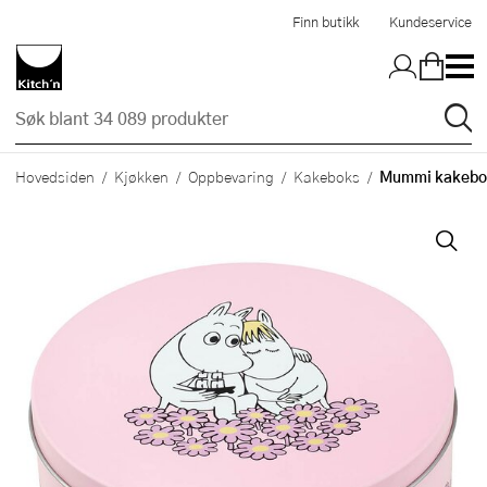
Hopp til hovedinnholdet
Finn butikk
Kundeservice
Mummi kakebo
Hovedsiden
Kjøkken
Oppbevaring
Kakeboks