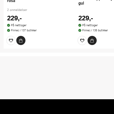
rosa
gul
2 anmeldelser
229,-
229,-
På nettlager
På nettlager
Finnes i 137 butikker
Finnes i 135 butikker