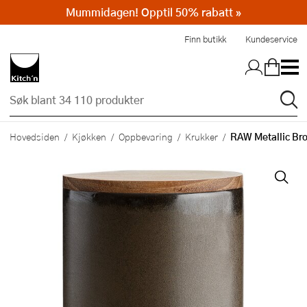
Mummidagen! Opptil 50% rabatt »
Hopp til hovedinnholdet
Finn butikk
Kundeservice
RAW Metallic Br
Hovedsiden
Kjøkken
Oppbevaring
Krukker