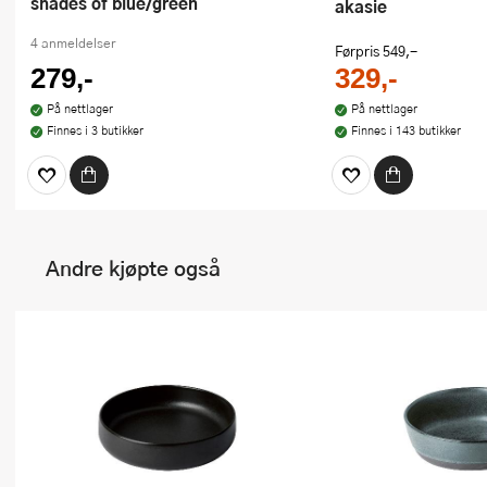
shades of blue/green
akasie
4 anmeldelser
Førpris
549,-
279,-
329,-
På nettlager
På nettlager
Finnes i 3 butikker
Finnes i 143 butikker
Andre kjøpte også