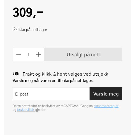
309,-
Ikke på nettlager
Utsolgt på nett
Frakt og klikk & hent velges ved utsjekk
Varsle meg når varen er tilbake på nettlager.
Varsle meg
Dette nettstedet er beskyttet av reCAPTCHA. Googles
personvernregler
og
brukervilkår
gjelder.