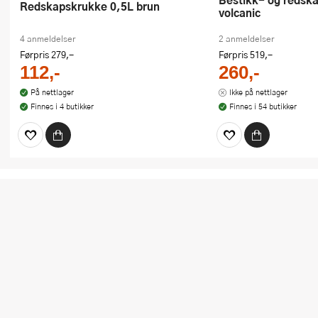
Redskapskrukke 0,5L brun
volcanic
4 anmeldelser
2 anmeldelser
Førpris
279,-
Førpris
519,-
112,-
260,-
På nettlager
Ikke på nettlager
Finnes i 4 butikker
Finnes i 54 butikker