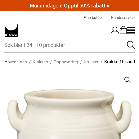
Mummidagen! Opptil 50% rabatt »
Hopp til hovedinnholdet
Finn butikk
Kundeservice
Krukke 1L sand
Hovedsiden
Kjøkken
Oppbevaring
Krukker