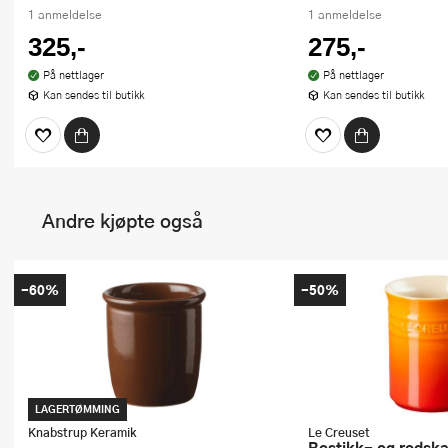
1 anmeldelse
1 anmeldelse
325,-
275,-
På nettlager
På nettlager
Kan sendes til butikk
Kan sendes til butikk
Andre kjøpte også
-60%
-50%
LAGERTØMMING
Knabstrup Keramik
Le Creuset
Bestikk- og redskapskrukke 1,1L