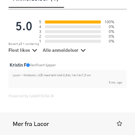
5.0
5
100%
4
0%
3
0%
2
0%
1
0%
Basert på 1 vurdering
Flest likes
Alle anmeldelser
Kristin F
Verifisert kjøper
Lacor - Matboks i stål med tett lokk 0,64L 14x14x7,5 cm
5 mo. ago
Powered by GAMIFIERA.®
Mer fra Lacor