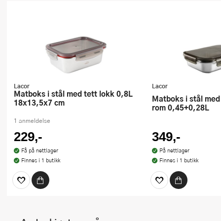
Lacor
Lacor
Matboks i stål med tett lokk 0,8L
Matboks i stål med tett lokk og 2
18x13,5x7 cm
rom 0,45+0,28L
1 anmeldelse
229,-
349,-
Få på nettlager
På nettlager
Finnes i 1 butikk
Finnes i 1 butikk