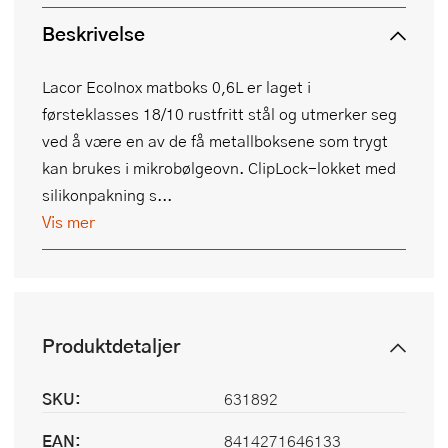
Beskrivelse
Lacor EcoInox matboks 0,6L er laget i
førsteklasses 18/10 rustfritt stål og utmerker seg
ved å være en av de få metallboksene som trygt
kan brukes i mikrobølgeovn. ClipLock-lokket med
silikonpakning s...
Vis mer
Produktdetaljer
SKU:
631892
EAN:
8414271646133