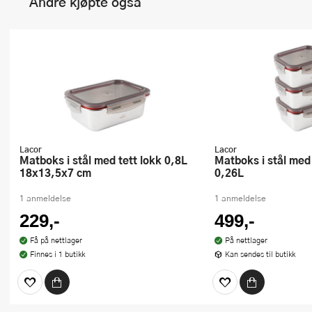
Andre kjøpte også
Lacor
Lacor
Matboks i stål med tett lokk 0,8L
Matboks i stål med tett lokk 3 stk
18x13,5x7 cm
0,26L
1 anmeldelse
1 anmeldelse
229,-
499,-
Få på nettlager
På nettlager
Finnes i 1 butikk
Kan sendes til butikk