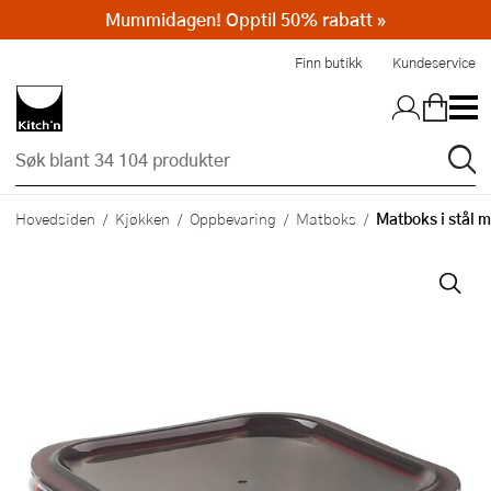
Mummidagen! Opptil 50% rabatt »
Hopp til hovedinnholdet
Finn butikk
Kundeservice
Matboks i stål 
Hovedsiden
Kjøkken
Oppbevaring
Matboks