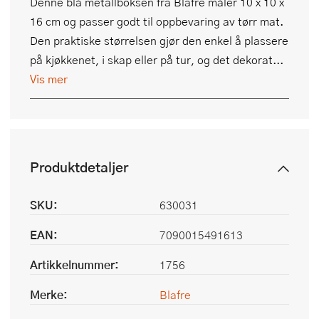
Denne blå metallboksen fra Blafre måler 10 x 10 x
16 cm og passer godt til oppbevaring av tørr mat.
Den praktiske størrelsen gjør den enkel å plassere
på kjøkkenet, i skap eller på tur, og det dekorat...
Vis mer
Produktdetaljer
SKU:
630031
EAN:
7090015491613
Artikkelnummer:
1756
Merke:
Blafre