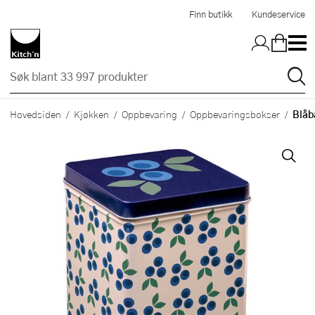
Hopp til hovedinnholdet
Finn butikk
Kundeservice
Blåb
Hovedsiden
Kjøkken
Oppbevaring
Oppbevaringsbokser