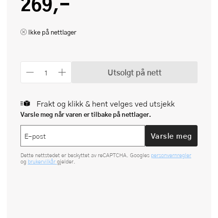
269,-
Ikke på nettlager
Utsolgt på nett
Frakt og klikk & hent velges ved utsjekk
Varsle meg når varen er tilbake på nettlager.
Varsle meg
Dette nettstedet er beskyttet av reCAPTCHA. Googles
personvernregler
og
brukervilkår
gjelder.