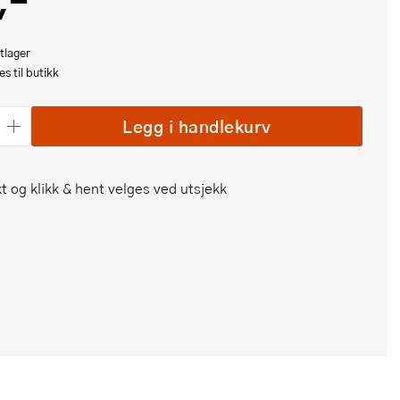
,-
tlager
s til butikk
Legg i handlekurv
t og klikk & hent velges ved utsjekk