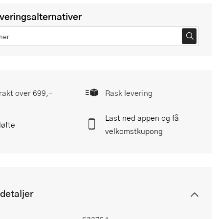
everingsalternativer
frakt over 699,-
Rask levering
Last ned appen og få
løfte
velkomstkupong
detaljer