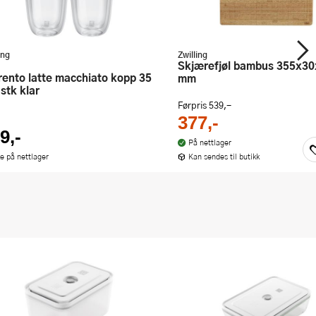
ing
Zwilling
Skjærefjøl bambus 355x30x250
mm
 stk klar
Førpris
539,-
377,-
9,-
På nettlager
ke på nettlager
Kan sendes til butikk