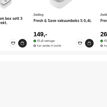
Zwilling
Zwill
Fresh & Save vakuumboks S 0,4L
Fr
rekt.
149,-
26
Få på nettlager
Få
Kan sendes til butikk
Ka