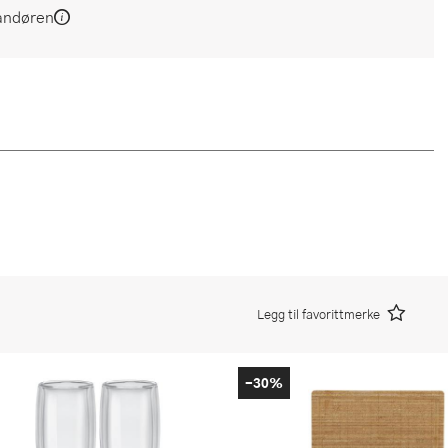
andøren
Legg til favorittmerke
-30%