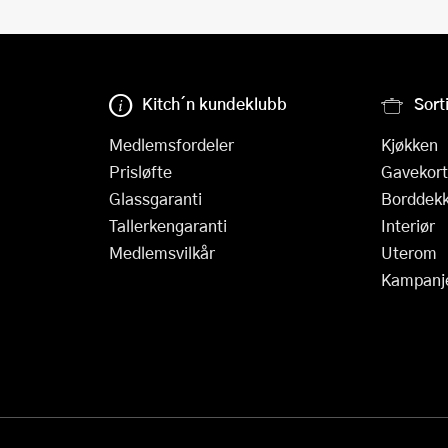
Kitch´n kundeklubb
Sort
Medlemsfordeler
Kjøkken
Prisløfte
Gavekort
Glassgaranti
Borddekk
Tallerkengaranti
Interiør
Medlemsvilkår
Uterom
Kampanj