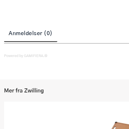
Stekepinsett
Stekespader
Steketermometer
Anmeldelser (0)
Tørkerullholder
Visper
Powered by GAMIFIERA.®
Øvrige kjøkkenredskaper
Mer fra Zwilling