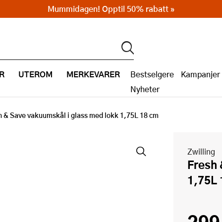
Mummidagen! Opptil 50% rabatt »
R
UTEROM
MERKEVARER
Bestselgere
Kampanjer
Nyheter
h & Save vakuumskål i glass med lokk 1,75L 18 cm
Zwilling
Fresh & Save vakuumskål i glass med lokk
1,75L 