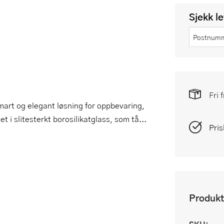
Sjekk l
Fri 
art og elegant løsning for oppbevaring,
t i slitesterkt borosilikatglass, som tå...
Pris
Produkt