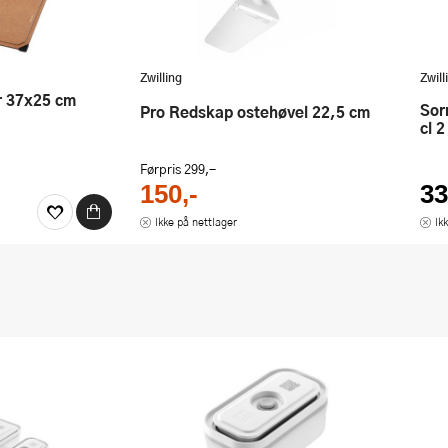
Zwilling
Zwill
Sorrento latte macchiato kopp 35
Pro Redskap ostehøvel 22,5 cm
cl 2
Førpris
299,-
150,-
33
Ikke på nettlager
Ik