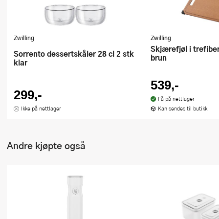
Zwilling
Zwilling
Skjærefjøl i trefiber 37x25 cm
Sorrento dessertskåler 28 cl 2 stk
brun
klar
539,-
299,-
Få på nettlager
Ikke på nettlager
Kan sendes til butikk
Andre kjøpte også