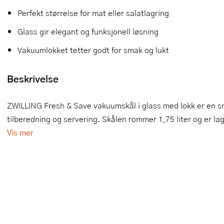
Perfekt størrelse for mat eller salatlagring
Slikkepotter
Melkeskummere
Morter
Vifter
Glass gir elegant og funksjonell løsning
Springformer
Popcornmaskiner
Målebeger og måleskje
Vakuumlokket tetter godt for smak og lukt
Sprøyteposer og tipper
Riskoker
Nøtteknekkere
Beskrivelse
Øvrig bakeutstyr
Sous vide
Oljeflaske og dressingflaske
Stavmiksere
Pastamaskiner
ZWILLING Fresh & Save vakuumskål i glass med lokk er en sm
tilberedning og servering. Skålen rommer 1,75 liter og er lage
Steketakker
Perkulator
Vis mer
Toastjern og bordgrill
Pizzahjul
Vaffeljern
Pizzaspader
Vakuumpakker
Pizzastein og pizzastål
Vannkokere
Potetmoser