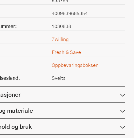
633754
4009839685354
nummer:
1030838
Zwilling
Fresh & Save
Oppbevaringsbokser
lsesland:
Sveits
kasjoner
og materiale
hold og bruk