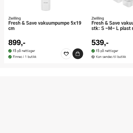
Zwilling
Zwilling
Fresh & Save vakuumpumpe 5x19
Fresh & Save vakuum box sett 3
cm
stk: S -M- L plast 
899,-
539,-
Få på nettlager
Få på nettlager
Finnes i 1 butikk
Kan sendes til butikk