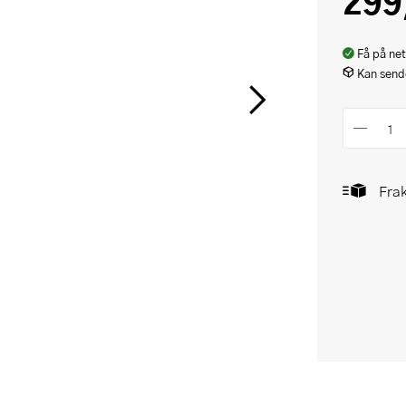
299
Få på net
Kan sende
Frak