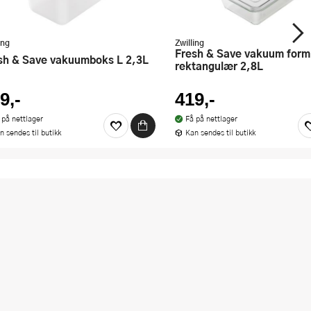
ing
Zwilling
Fresh & Save vakuum form
esh & Save vakuumboks L 2,3L
rektangulær 2,8L
9,-
419,-
 på nettlager
Få på nettlager
n sendes til butikk
Kan sendes til butikk