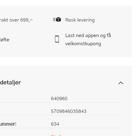
frakt over 699,-
Rask levering
Last ned appen og få
løfte
velkomstkupong
detaljer
640960
5709846035843
nummer:
634