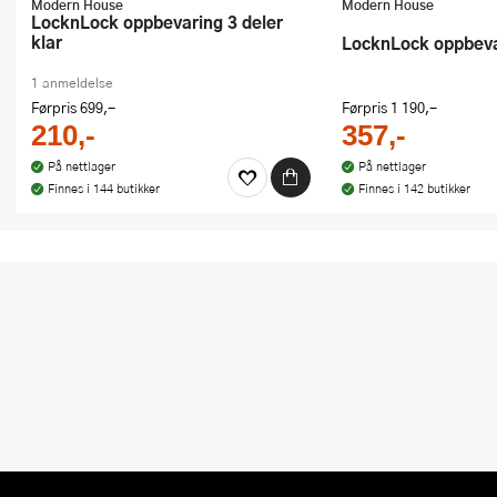
Modern House
Modern House
LocknLock oppbevaring 3 deler
klar
LocknLock oppbeva
1 anmeldelse
Førpris
699,-
Førpris
1 190,-
210,-
357,-
På nettlager
På nettlager
Finnes i 144 butikker
Finnes i 142 butikker