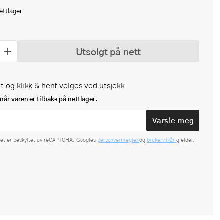
ettlager
Utsolgt på nett
t og klikk & hent velges ved utsjekk
når varen er tilbake på nettlager.
Varsle meg
det er beskyttet av reCAPTCHA. Googles
personvernregler
og
brukervilkår
gjelder.