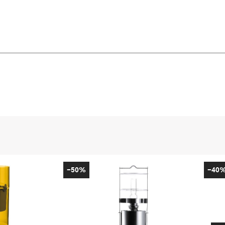
-50%
-40