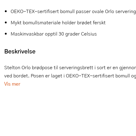
Slikkepotter
Melkeskummere
Morter
Vifter
OEKO-TEX-sertifisert bomull passer ovale Orlo servering
Mykt bomullsmateriale holder brødet ferskt
Springformer
Popcornmaskiner
Målebeger og måleskje
Maskinvaskbar opptil 30 grader Celsius
Sprøyteposer og tipper
Riskoker
Nøtteknekkere
Øvrig bakeutstyr
Sous vide
Oljeflaske og dressingflaske
Beskrivelse
Stavmiksere
Pastamaskiner
Stelton Orlo brødpose til serveringsbrett i sort er en gjenno
ved bordet. Posen er laget i OEKO-TEX-sertifisert bomull og 
Steketakker
Perkulator
Vis mer
Toastjern og bordgrill
Pizzahjul
Vaffeljern
Pizzaspader
Vakuumpakker
Pizzastein og pizzastål
Vannkokere
Potetmoser