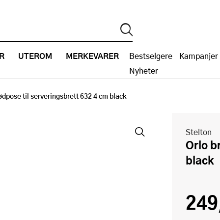
R
UTEROM
MERKEVARER
Bestselgere
Kampanjer
Nyheter
ødpose til serveringsbrett 632 4 cm black
Stelton
Orlo brødpose til serveringsbrett 632 4 cm
black
249