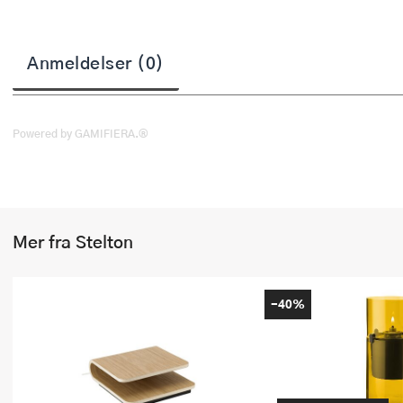
Stekepinsett
Stekespader
Anmeldelser (0)
Steketermometer
Tørkerullholder
Powered by GAMIFIERA.®
Visper
Øvrige kjøkkenredskaper
Mer fra Stelton
-40%