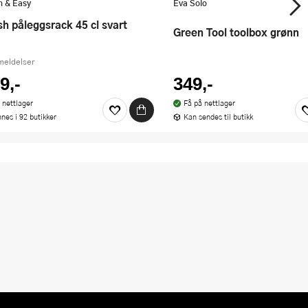
h & Easy
Eva Solo
esh påleggsrack 45 cl svart
Green Tool toolbox grønn
meldelser
9,-
349,-
 nettlager
Få på nettlager
nnes i 92 butikker
Kan sendes til butikk