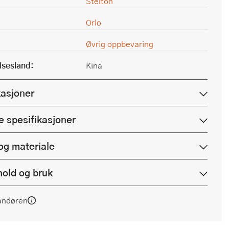
Stelton
Orlo
Øvrig oppbevaring
lsesland:
Kina
kasjoner
e spesifikasjoner
og materiale
hold og bruk
andøren