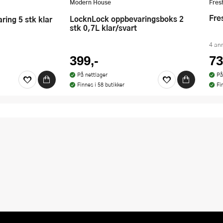
Modern House
Fres
Fr
LocknLock oppbevaringsboks 2
ring 5 stk klar
stk 0,7L klar/svart
4 an
399,-
73
På nettlager
På
Finnes i 58 butikker
Fi