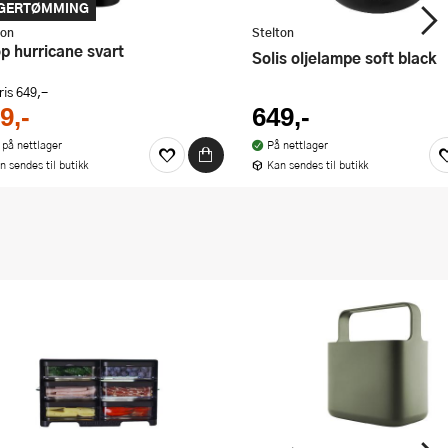
GERTØMMING
ton
Stelton
op hurricane svart
Solis oljelampe soft black
ris
649,-
9,-
649,-
 på nettlager
På nettlager
n sendes til butikk
Kan sendes til butikk