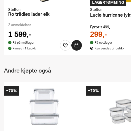
LAGERTØMMING
Stelton
Stelton
Ro trådløs lader eik
Lucie hurricane ly
2 anmeldelser
Førpris
499,-
1 599,-
299,-
Få på nettlager
På nettlager
Finnes i 1 butikk
Kan sendes til butikk
Andre kjøpte også
-70%
-70%