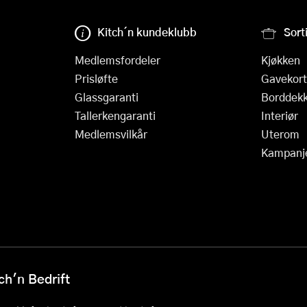
Kitch´n kundeklubb
Sort
Medlemsfordeler
Kjøkken
Prisløfte
Gavekort
Glassgaranti
Borddekk
Tallerkengaranti
Interiør
Medlemsvilkår
Uterom
Kampanj
h'n Bedrift