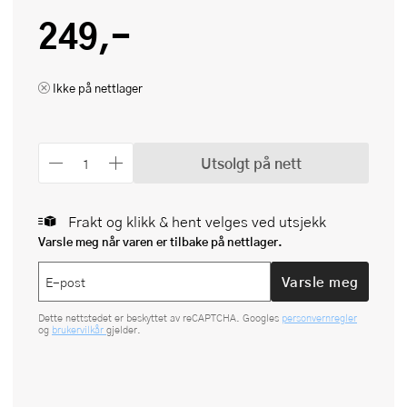
249,-
Ikke på nettlager
Utsolgt på nett
Frakt og klikk & hent velges ved utsjekk
Varsle meg når varen er tilbake på nettlager.
Varsle meg
Dette nettstedet er beskyttet av reCAPTCHA. Googles
personvernregler
og
brukervilkår
gjelder.