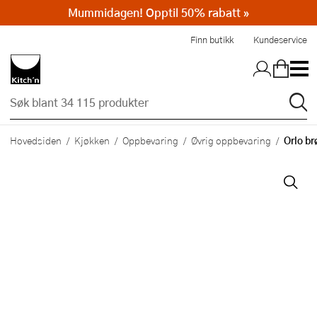
Mummidagen! Opptil 50% rabatt »
Hopp til hovedinnholdet
Finn butikk
Kundeservice
Orlo br
Hovedsiden
Kjøkken
Oppbevaring
Øvrig oppbevaring