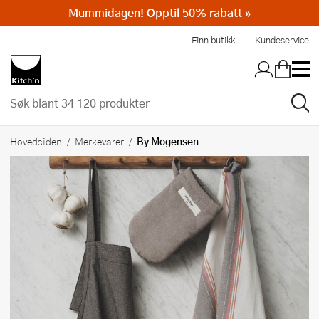
Mummidagen! Opptil 50% rabatt »
Hopp til hovedinnholdet
Finn butikk
Kundeservice
By Mogensen
Hovedsiden
Merkevarer