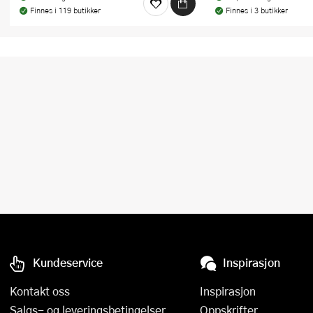
Stekepinsett
Finnes i 119 butikker
Finnes i 3 butikker
Stekespader
Steketermometer
Tørkerullholder
Visper
Øvrige kjøkkenredskaper
Kundeservice
Inspirasjon
Kontakt oss
Inspirasjon
Salgs- og leveringsbetingelser
Oppskrifter