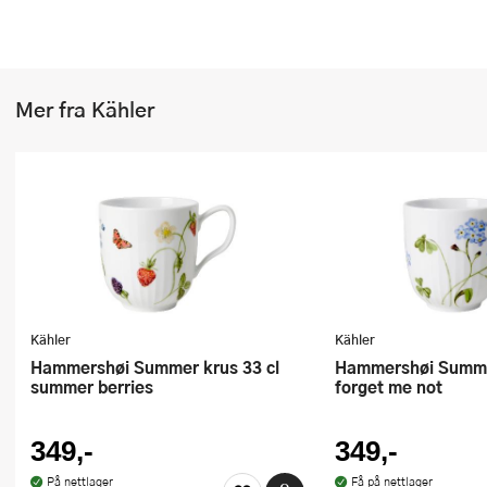
Øvrige kjøkkenapparater
Presskanner
Rivjern
Mer fra Kähler
Sakser
Salatslynger
Sil og dørslag
Sitruspresser
Skjærebrett og fjøler
Kähler
Kähler
Skreller
Hammershøi Summer krus 33 cl
Hammershøi Summer krus 33 cl
summer berries
forget me not
Sleiver og øser
349,-
349,-
Spiralizere
På nettlager
Få på nettlager