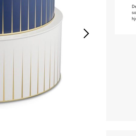
De
so
hj