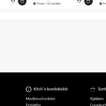
Finnes i 102 butikker
Fi
Kitch´n kundeklubb
Sort
Medlemsfordeler
Kjøkken
Prisløfte
Gavekort