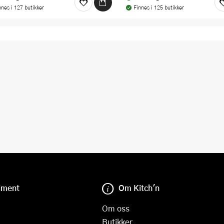
nnes i 127 butikker
Finnes i 125 butikker
iment
Om Kitch'n
Om oss
Butikker