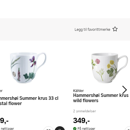
Legg til favorittmerke
er
Kähler
Hammershøi Summer krus 33 cl
wild flowers
stal flower
2 anmeldelser
9,-
349,-
 nettlager
På nettlager