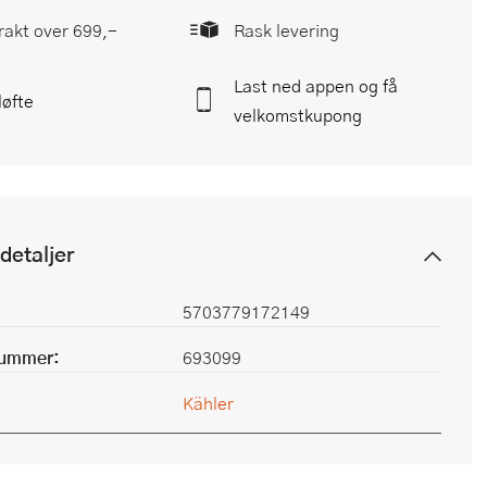
frakt over 699,-
Rask levering
Last ned appen og få
løfte
velkomstkupong
detaljer
5703779172149
nummer:
693099
Kähler