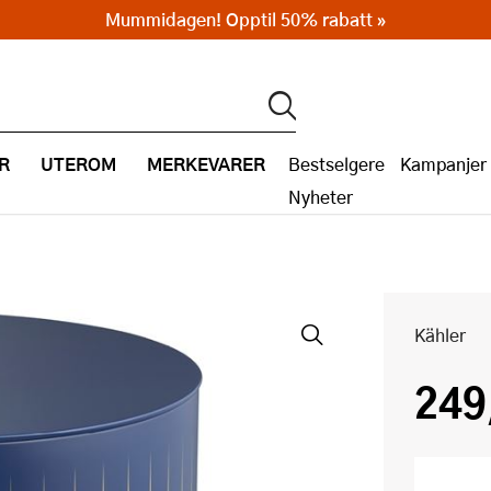
Mummidagen! Opptil 50% rabatt »
R
UTEROM
MERKEVARER
Bestselgere
Kampanjer
Nyheter
Kähler
249