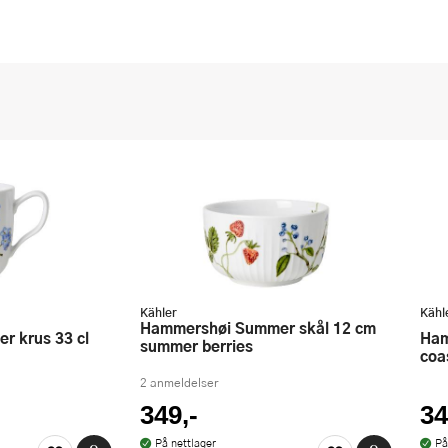
Kähler
Kähl
Hammershøi Summer skål 12 cm
Hammershøi Summer krus 33 cl
summer berries
coa
2 anmeldelser
349,-
34
På nettlager
På